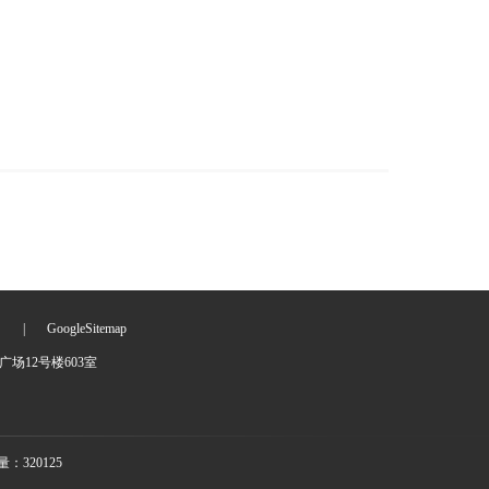
们
|
GoogleSitemap
场12号楼603室
：320125