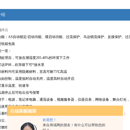
介绍
机
特点
能：AS自动锁定/启动功能、缓启动功能、过流保护、马达锁流保护、反接保护、过压保护
度纸箱包装
能一览：
处理后，可放在潮湿度205-40%的环境下工作
达IP68，此等级下可*放水里
原材料均可采用阻燃材料，至高可耐75℃高温
自由控制，温度低时自动关闭，温度高时自动开启
可显示温度、转速等
风扇停止后可给出信号报警
用于：电源，笔记本电脑，通迅设备，视频服务器，仪器仪表，网络设备，舞台灯光，
机
使用应注意以下事项：
压着叶片以及电源线缠绕着风扇或用力拉扯电源线，此举轴心与电源线将会被损毁；
欢迎您！
粉尘、水滴、小虫进入，而影响寿命与不良品产生；
来自局域网的朋友！有什么可以帮助您的
可燃性气体与任何有害环境中使用；