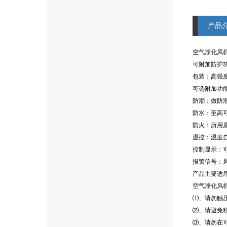
产品
空气净化风
可附加防护功
包装：高强
可选附加功
防潮：做防潮
防水：至高可
防火：所用
温控：温度
控制显示：
报警信号：
产品主要适
空气净化风
⑴、请勿触
⑵、请避免
⑶、请勿在