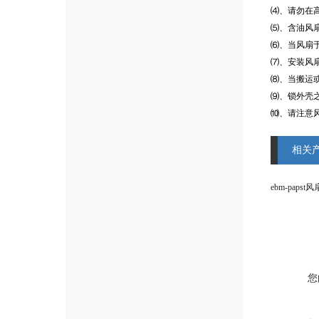
⑷、请勿在
⑸、含油风
⑹、当风扇
⑺、安装风
⑻、当搬运
⑼、锁外壳
⑽、请注意
相关
您