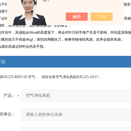
吗？
高于85℃高温环境里使用本风扇，若在高于85℃高温环境中使用本风扇，会导致风扇
扇请于六个月内使用，长时间存放会由于存放环境而影响风扇性能；
于运转中，请勿企图将风扇锁死特别长的时间，此举会因连续停止不转，产生高热而烧
扇时，请特别注意，因共振或振动产生的噪音；
或作业中，风扇如从60cm的高度落下，将会对叶片的平衡产生若干影响，特别是滚珠
之螺丝扭力不得超4Kgf；请切勿用螺丝刀，铁棒等物堵转风扇，此举会损坏风扇；
风扇在高速运转时会伤及手指。
产品
ebm-papst风扇R3G225-RE07-03 空气净化
供应全新空气净化风机R3G225-AE17-C01
产品：
的单位：