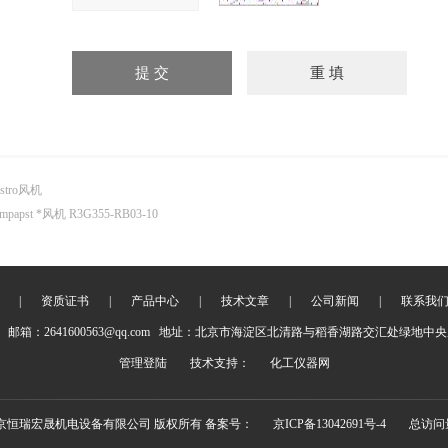
istro风机
bmpapst *风机 R3G355-RB03-10
|
资质证书
|
产品中心
|
技术文章
|
公司新闻
|
联系我
邮箱：2641600563@qq.com 地址：北京市海淀区北清路与稻香湖路交汇处绿地中央广
管理登陆
技术支持：
化工仪器网
8 北京恒瑞宏晟机电设备有限公司 版权所有 备案号：
京ICP备13042691号-4
总访问量