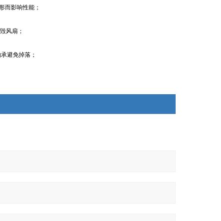
变形而影响性能；
毁风扇；
轴承避免掉落；