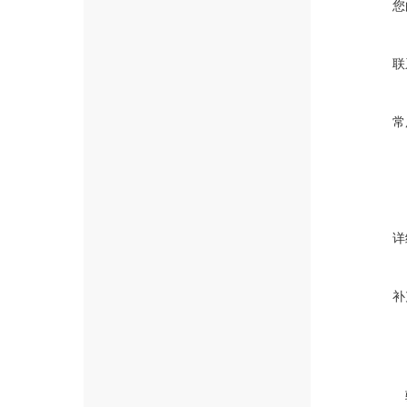
您
联
常
详
补