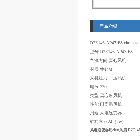
产品介绍
D2E146-AP47-B8
ebmpap
型号 D2E146-AP47-B8
气流方向 离心风机
材质 镀锌板
风机压力 中压风机
电压 230
类型 离心鼓风机
性能 耐高温风机
用途 风电逆变器
轴功率 0.24（kw）
风电逆变器用ebm风扇 D2E146-