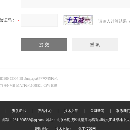
验证码：
请输入计算结果（
4D200-CD04-28 ebmpapst精密空调风机
频器NMB-MAT风机1608KL-05W-B39
|
资质证书
|
产品中心
|
技术文章
|
公司新闻
|
联系我
邮箱：2641600563@qq.com 地址：北京市海淀区北清路与稻香湖路交汇处绿地中央广
管理登陆
技术支持：
化工仪器网