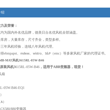
介绍
实力及荣誉：
机均为
国内外名优
品牌，德美日台
名优
风机全部涵盖。
平库房，大量库存，尺寸齐全，类型多样。
十
三
年风机经验，连续
八
年风机代理。
ebmpapst、
、
、
（emc）等多家风机厂家的代理证书。
mdexx
wistro
S
&P
-MAT风机3615RL-05W-B46
原装风机3
615RL-05W-B46
，
适
用于ABB变频器，现货！
风扇
L-05W-B46-EQ1
）
（
）
A
CS580/880变频器