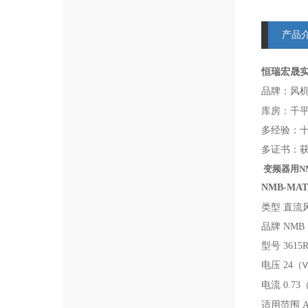
产品
恒瑞宏晟
品牌：风
库房：千
多经验：
多证书：获得
变频器用NMB
NMB-MAT
类型 直流
品牌 NMB
型号 3615R
电压 24（
V
电流 0.73
适用范围 A