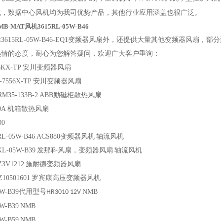
机，数据中心风机均为我司优势产品，其他行业应用涵盖也很广泛
。
-MAT风机3615RL-05W-B46
除
3615RL-05W-B46-EQ1
变频器风扇外，还提供大量其他变频器风扇，部分
热情的态度，耐心为您解答疑问，欢迎广大客户垂询：
6KX-TP
安川变频器风扇
-7556X-TP
安川变频器风扇
M35-133B-2
ABB励磁柜散热风扇
0A
机箱散热风扇
00
RL-05W-B46
ACS880变频器风机
轴流风机
KL-05W-B39
发那科风扇，变频器风扇
轴流风机
Z3V1212
施耐德变频器风扇
10501601
罗宾康高压变频器风机
04W-B39代用型号
NMB
HR3010 12V
5W-B39
NMB
5W-B59
NMB