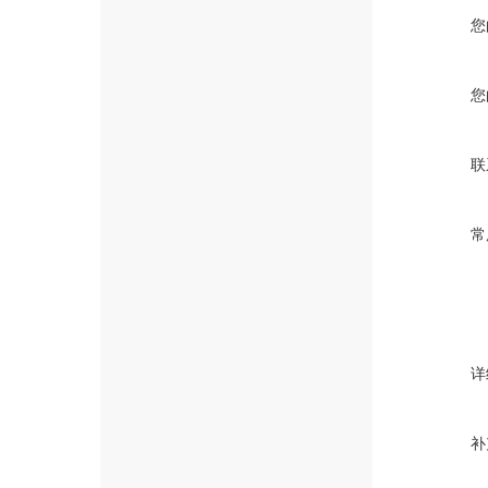
您
您
联
常
详
补