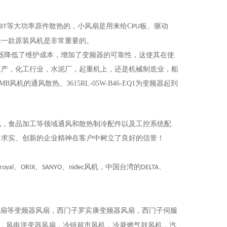
等大功率原件散热的，小风扇是用来给C
板、驱动
BT
PU
择一款原
装
风机是非常重要的。
器降低了维护成本，增加了变频器的可靠性，这使其在使
生产，化工行业，水泥厂，起重机上，还是机械制造业，船
MB风机的通风散热。
3615RL-05W-B46-EQ1
为变频器起到
化，食品加工等领域通风和散热制冷配件以及工控系统配
、求实、创新的企业精神在客户中树立了良好的信誉！
、
、
、
风机，中国台湾的
、
royal
ORIX
SANYO
nidec
DELTA
扇
等
变频器风扇，西门子罗宾康变频器风扇，西门子伺服
，风电逆变器风扇，冷链超市风机，冷凝燃气鼓风机，汽