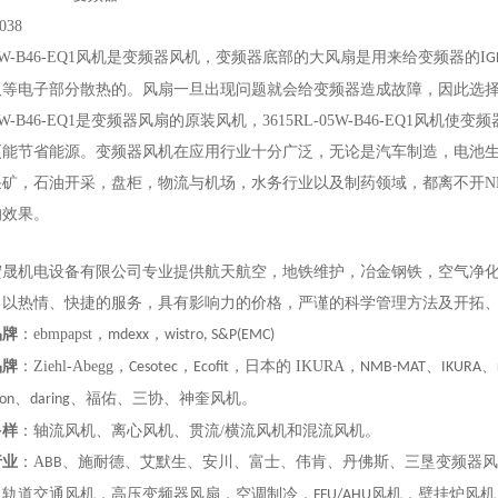
038
W-B46-EQ1
风机是变频器风机，变频器底部的大风扇是用来给变频器的I
G
板等电子部分散热的。风扇一旦出现问题就会给变频器造成故障，因此选
W-B46-EQ1
是变频器风扇的原装风机，
3615RL-05W-B46-EQ1
风机使变频
更能节省能源。
变频器
风机在应用行业十分广泛，无论是汽车制造，电池
采矿，石油开采，盘柜，物流与机场，水务行业以及制药领域，都离不开N
的效果。
宏晟机电设备有限公司专业提供航天航空，地铁维护，冶金钢铁，空气净
司以热情、快捷的服务，具有影响力的价格，严谨的科学管理方法及开拓
品牌
：ebmpapst，
，
mdexx
wistro, S&P(EMC)
品牌
：
Ziehl-Abegg，
，
，
日本的
IKURA，
、
、
Cesotec
Ecofit
N
MB-MAT
IKURA
、
、福佑、三协、神奎风机
。
on
daring
多样
：
轴流风机、离心风机、贯流/横流风机
和
混流风机
。
行业
：
A
、
施耐德、艾默生、安川、富士、伟肯、丹佛斯、三垦
变频器风
BB
，轨道交通风机，高压变频器风扇，
空调制冷，
风机，壁挂炉风机
FFU/AHU