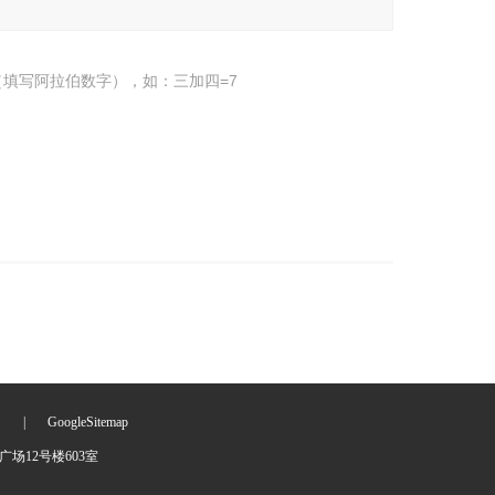
填写阿拉伯数字），如：三加四=7
们
|
GoogleSitemap
场12号楼603室