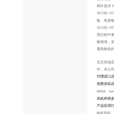
风叶直径 9
3615RL-05
板、电源
3615RL-05
用过程中
舶领域，
通风散热
北京恒瑞
件，本公
代理进口
优势供应
、
ADDA
sun
风机种类
产品应用
电机风机