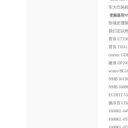
车大巴风
变频器用NMB
恒瑞宏晟
我们定以
育良
U755
育良
THA1
cesotec
GDR
建准
DP20
wistro
BG1
NMB
3615
NMB
1608
ECOFIT
V
施乐百
LDZ
1604KL-
1608KL-0
1608KL-0