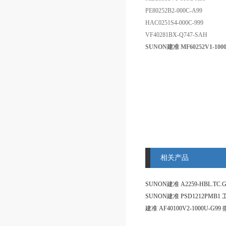
PE80252B2-000C-A99
HAC0251S4-000C-999
VF40281BX-Q747-SAH
SUNON建准 MF60252V1-10
相关产品