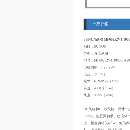
产品介绍
SUNON建准 MF60252V1-10
品牌：SUNON
类型：直流风扇
型号：MF60252V1-1000C-A99
电机功率：1.25（W）
电压：24（V）
尺寸：60*60*25（MM）
转速：4500（r/min）
风量：39.95（m³/h）
DC风机和DC鼓风机，尺寸：提供
Sleeve、磁悬浮轴承。建准
上，超低功耗仅4.5W，但仍保