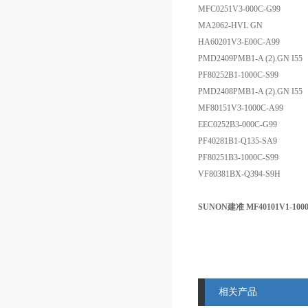
MFC0251V3-000C-G99
MA2062-HVL GN
HA60201V3-E00C-A99
PMD2409PMB1-A (2).GN I55
PF80252B1-1000C-S99
PMD2408PMB1-A (2).GN I55
MF80151V3-1000C-A99
EEC0252B3-000C-G99
PF40281B1-Q135-SA9
PF80251B3-1000C-S99
VF80381BX-Q394-S9H
SUNON建准 MF40101V1-100
相关产品