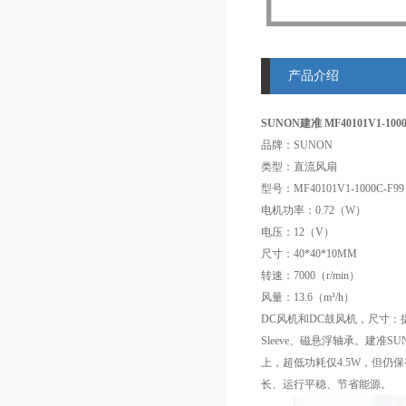
产品介绍
SUNON建准 MF40101V1-100
品牌：SUNON
类型：直流风扇
型号：MF40101V1-1000C-F99
电机功率：0.72（W）
电压：12（V）
尺寸：40*40*10MM
转速：7000（r/min）
风量：13.6（m³/h）
DC风机和DC鼓风机，尺寸：提供
Sleeve、磁悬浮轴承。建准
上，超低功耗仅4.5W，但仍保
长、运行平稳、节省能源。