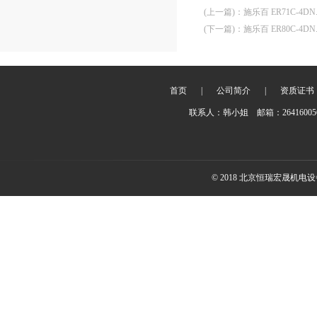
(上一篇)
：
施乐百 ER71C-4DN
(下一篇)
：
施乐百 ER80C-4DN
首页
|
公司简介
|
资质证书
联系人：韩小姐 邮箱：2641600
© 2018 北京恒瑞宏晟机