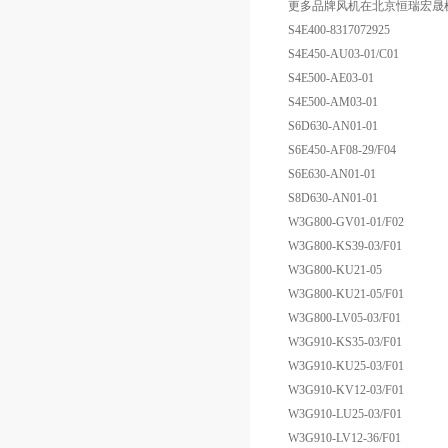
更多品牌风机在北京恒瑞宏晟
S4E400-8317072925
S4E450-AU03-01/C01
S4E500-AE03-01
S4E500-AM03-01
S6D630-AN01-01
S6E450-AF08-29/F04
S6E630-AN01-01
S8D630-AN01-01
W3G800-GV01-01/F02
W3G800-KS39-03/F01
W3G800-KU21-05
W3G800-KU21-05/F01
W3G800-LV05-03/F01
W3G910-KS35-03/F01
W3G910-KU25-03/F01
W3G910-KV12-03/F01
W3G910-LU25-03/F01
W3G910-LV12-36/F01