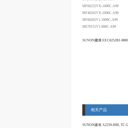
MF60252VX-1000C-A99
MF40202VX-1000C-A99
MF60202V1-1000C-A99
ME70151V1-000C-A99
SUNON建准 EEC0252B1-000U
相关产品