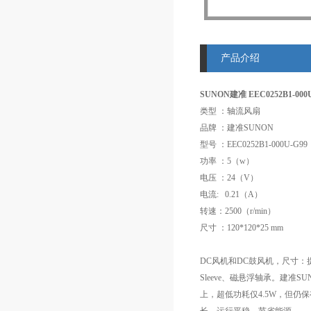
产品介绍
SUNON建准 EEC0252B1-000U
类型 ：轴流风扇
品牌 ：建准SUNON
型号 ：EEC0252B1-000U-G99
功率 ：5（w）
电压 ：24（V）
电流: 0.21（A）
转速：2500（r/min）
尺寸 ：120*120*25 mm
DC风机和DC鼓风机，尺寸：提供
Sleeve、磁悬浮轴承。建准
上，超低功耗仅4.5W，但仍保