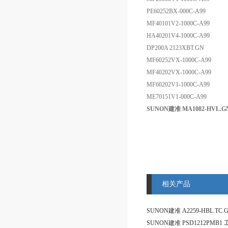
PE60252BX-000C-A99
MF40101V2-1000C-A99
HA40201V4-1000C-A99
DP200A 2123XBT.GN
MF60252VX-1000C-A99
MF40202VX-1000C-A99
MF60202V1-1000C-A99
ME70151V1-000C-A99
SUNON建准 MA1082-HVL.G
相关产品