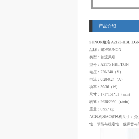
产品介绍
SUNON建准 A2175-HBL T.
品牌：建准SUNON
类型：轴流风扇
型号：A2175-HBL T.GN
电压：220-240（V）
电流：0.28/0.24（A）
功率：39/36（W)
尺寸：171*151*51（mm）
转速：2650/2950（r/min）
重量：0.957 kg
AC风机和AC鼓风机尺寸：提供8
性，节能与稳定性，低噪音与