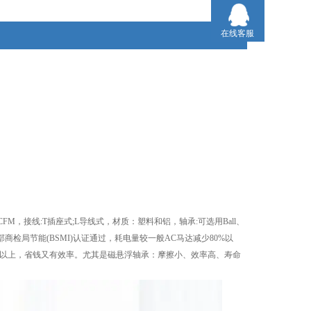
在线客服
0CFM，接线:T插座式;L导线式，材质：塑料和铝，轴承:可选用Ball、
商检局节能(BSMI)认证通过，耗电量较一般AC马达减少80%以
节省80%以上，省钱又有效率。尤其是磁悬浮轴承：摩擦小、效率高、寿命