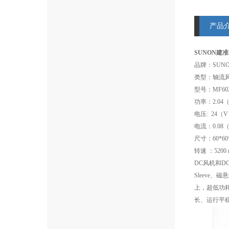
产品
SUNON建准 
品牌：SUN
类型：轴流
型号：MF6025
功率：2.04
电压: 24（
电流：0.08
尺寸：60*60*
转速 ：5200 r
DC风机和DC
Sleeve
上，超低功耗
长、运行平