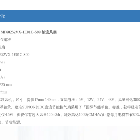
介绍
MF60252VX-1E01C-S99 轴流风扇
ON建准
风扇
2VX-1E01C-S99
（w）
V）
（A）
25 mm
/min
鼓风机，尺寸：提供17mm-140mm，直流电压：5V、12V、24V、48V。风量可达30
、磁悬浮轴承。建准SUNON的DC直流节能换气扇采用了「国际节能单位」标准，获得经济部
仅4.5W，但仍保有超大风量120m3/h，能效高达19.28(CMH/W)让您每月电费
稳、节省能源。