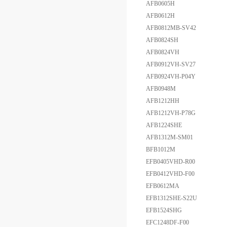
AFB0605H
AFB0612H
AFB0812MB-SV42
AFB0824SH
AFB0824VH
AFB0912VH-SV27
AFB0924VH-P04Y
AFB0948M
AFB1212HH
AFB1212VH-P78G
AFB1224SHE
AFB1312M-SM01
BFB1012M
EFB0405VHD-R00
EFB0412VHD-F00
EFB0612MA
EFB1312SHE-S22U
EFB1524SHG
EFC1248DF-F00