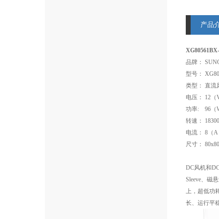
产品
XG80561B
品牌： SUN
型号： XG805
类型： 直流
电压： 12（
功率: 96（
转速： 18300
电流： 8（
尺寸： 80x8
DC风机和DC
Sleeve
上，超低功耗
长、运行平