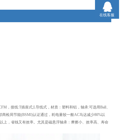
在线客服
0CFM，接线:T插座式;L导线式，材质：塑料和铝，轴承:可选用Ball、
商检局节能(BSMI)认证通过，耗电量较一般AC马达减少80%以
节省80%以上，省钱又有效率。尤其是磁悬浮轴承：摩擦小、效率高、寿命