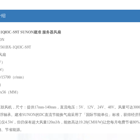
介绍
X-1Q03C-S9T SUNON建准 服务器风扇
ON
61BX-1Q03C-S9T
风扇
V）
W）
/15700（r/min）
A）
0x56（MM）
鼓风机，尺寸：提供17mm-140mm，直流电压：5V、12V、24V、48V。风量可达30
、磁悬浮轴承。建准SUNON的DC直流节能换气扇采用了「国际节能单位」标准，获得经济部
仅4.5W，但仍保有超大风量120m3/h，能效高达19.28(CMH/W)让您每月电费
稳、节省能源。