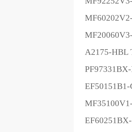
MF92252V3-
MF60202V2-
MF20060V3
A2175-HBL 
PF97331BX-
EF50151B1-
MF35100V1-
EF60251BX-