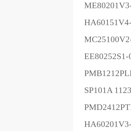
ME80201V3
HA60151V4-
MC25100V2
EE80252S1-
PMB1212PLB
SP101A 112
PMD2412PTB
HA60201V3