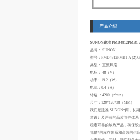
产品介绍
SUNON建准 PMD4812PMB1-A
品牌： SUNON
型号：PMD4812PMB1-A (2).
类型： 直流风扇
电压： 48（V）
功率: 19.2（W）
电流：0.4（A)
转速 ：4200（r/min）
尺寸：120*120*38（MM）
我们是建准 SUNON*商，
道设计及严苛的品质管控体系
稳定可靠的散热产品，确保设
凭借*的库存体系和高效的供