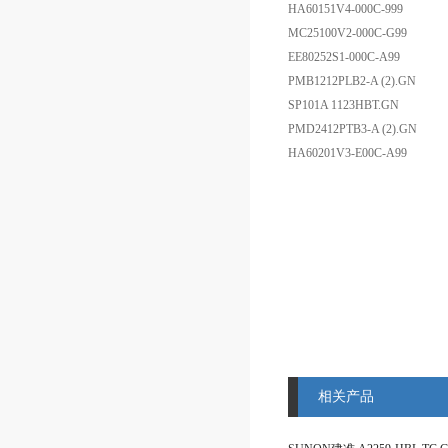
HA60151V4-000C-999
MC25100V2-000C-G99
EE80252S1-000C-A99
PMB1212PLB2-A (2).GN
SP101A 1123HBT.GN
PMD2412PTB3-A (2).GN
HA60201V3-E00C-A99
相关产品