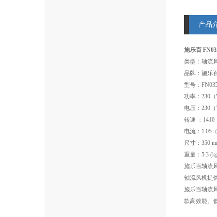
产品
施乐百 FN03
类型：轴流
品牌：施乐
型号：FN035-
功率：230
电压：230（
转速 ：1410（
电流：1.05（
尺寸：350 m
重量：5.3 (kg
施乐百轴流
轴流风机提
施乐百轴流
款高效能、