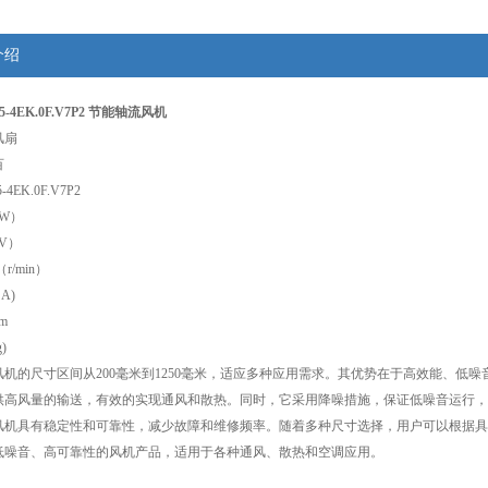
介绍
5-4EK.0F.V7P2 节能轴流风机
风扇
百
4EK.0F.V7P2
（W）
V）
r/min）
A)
m
)
风机的尺寸区间从200毫米到1250毫米，适应多种应用需求。其优势在于高效能、低
供高风量的输送，有效的实现通风和散热。同时，它采用降噪措施，保证低噪音运行，
风机具有稳定性和可靠性，减少故障和维修频率。随着多种尺寸选择，用户可以根据具
低噪音、高可靠性的风机产品，适用于各种通风、散热和空调应用。