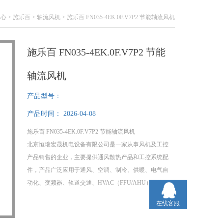
中心
>
施乐百
>
轴流风机
> 施乐百 FN035-4EK.0F.V7P2 节能轴流风机
施乐百 FN035-4EK.0F.V7P2 节能
轴流风机
产品型号：
产品时间：
2026-04-08
施乐百 FN035-4EK.0F.V7P2 节能轴流风机
北京恒瑞宏晟机电设备有限公司是一家从事风机及工控
产品销售的企业，主要提供通风散热产品和工控系统配
件，产品广泛应用于通风、空调、制冷、供暖、电气自
动化、变频器、轨道交通、HVAC（FFU/AHU）、空气
净化、新能源汽车等多个行业。
在线客服