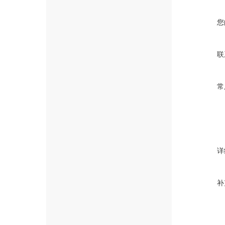
您
联
常
详
补