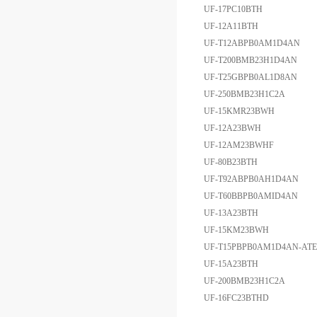
UF-17PC10BTH
UF-12A11BTH
UF-T12ABPB0AM1D4AN
UF-T200BMB23H1D4AN
UF-T25GBPB0AL1D8AN
UF-250BMB23H1C2A
UF-15KMR23BWH
UF-12A23BWH
UF-12AM23BWHF
UF-80B23BTH
UF-T92ABPB0AH1D4AN
UF-T60BBPB0AMID4AN
UF-13A23BTH
UF-15KM23BWH
UF-T15PBPB0AM1D4AN-ATE
UF-15A23BTH
UF-200BMB23H1C2A
UF-16FC23BTHD