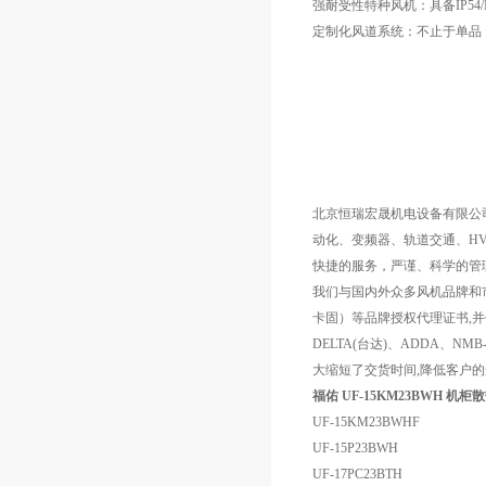
强耐受性特种风机：具备IP5
定制化风道系统：不止于单品
北京恒瑞宏晟机电设备有限公
动化、变频器、轨道交通、HV
快捷的服务，严谨、科学的管
我们与国内外众多风机品牌和市场保持
卡固）等品牌授权代理证书,并优势供应
DELTA(台达)、ADDA、
大缩短了交货时间,降低客户的
福佑 UF-15KM23BWH 机柜
UF-15KM23BWHF
UF-15P23BWH
UF-17PC23BTH