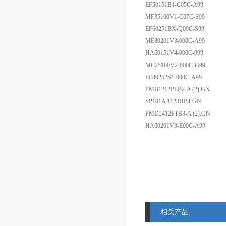
EF50151B1-C05C-A99
MF35100V1-C07C-S99
EF60251BX-Q09C-S99
ME80201V3-000C-A99
HA60151V4-000C-999
MC25100V2-000C-G99
EE80252S1-000C-A99
PMB1212PLB2-A (2).GN
SP101A 1123HBT.GN
PMD2412PTB3-A (2).GN
HA60201V3-E00C-A99
相关产品