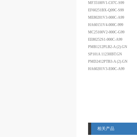
MF35100V1-C07C-S99
EF60251BX-Q09C-S99
ME80201V3-000C-A99
HA60151V4-000C-999
MC25100V2-000C-G99
EE80252S1-000C-A99
PMB1212PLB2-A (2).GN
SP101A 1123HBT.GN
PMD2412PTB3-A (2).GN
HA60201V3-E00C-A99
相关产品