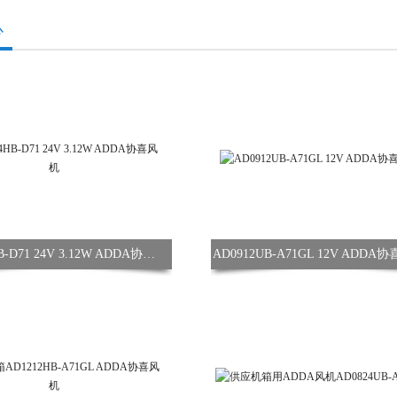
心
AD0824HB-D71 24V 3.12W ADDA协喜风机
AD0912UB-A71GL 12V ADDA