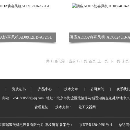
A协喜风机AD0912LB-A72GL
供应ADDA协喜风机 AD0824UB-A
共 11 条记录，当前 1 / 1 页 首页 上一页 下一页 末
|
资质证书
|
产品中心
|
技术文章
|
公司新闻
|
联系我
邮箱：2641600563@qq.com 地址：北京市海淀区北清路与稻香湖路交汇处绿地中央广
管理登陆
技术支持：
化工仪器网
8 北京恒瑞宏晟机电设备有限公司 版权所有 备案号：
京ICP备13042691号-4
总访问量