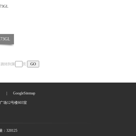
73GL
页 跳转到第
页
们
|
GoogleSitemap
场12号楼603室
：320125