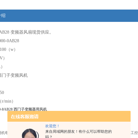
介绍
-0AB28 变频器风扇
现货供应。
00-0AB28
100（w）
（V）
A）
西门子变频风机
50
r/min）
00-0AB28 西门子变频器用风机
欢迎您！
来自局域网的朋友！有什么可以帮助您的
晟机电设备有限公司是一家从事风机及工控产品销售的企业，主要提供通风产品和工控
吗？