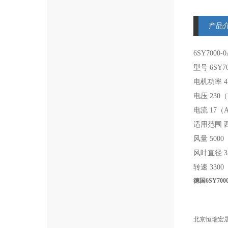
产品
6SY7000
型号 6SY70
电机功率 4
电压 230
电流 17（
适用范围 
风量 5000
风叶直径 3
转速 3300（
德国6SY70
北京恒瑞宏