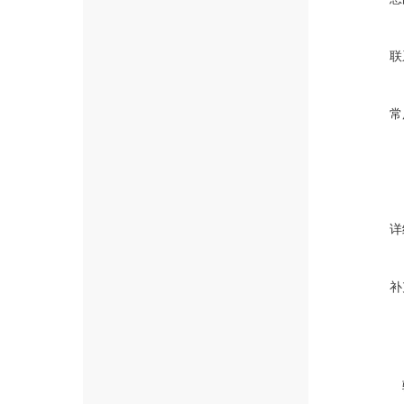
联
常
详
补