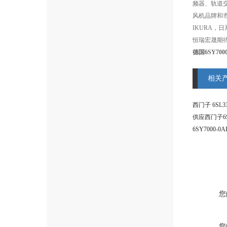
频器、轨道
风机品牌和市场
IKURA
恒瑞宏晟期
德国6SY70
相关
您
您