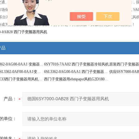
交通、HVAC（FFU/AHU）、空气净化、新能源汽车等多个行业。成立数十年以来
保持紧密的合作，在通风领域耕耘多年，目前已获得ebmpapst，mdexx，wistro, S&P(EMC
，日系台系等各类名优风机产品。公司备有大量库存，包括轴流风机、离心风机、燃气风
待成为您忠实的朋友和合作伙伴，携手并进，共创双赢！真诚期待您来电来函洽谈！
00-0AB28 西门子变频器用风机
产品
西门子 6SL3362-0AG00-0AA1 变频器用风机
6SY7010-7AA02 西门子变频器冷却风机
供应西门子6SL3362-0AF00-0AA1变频器用风机
6SL3362-0AG00-0AA1 西门子变频器用风机
6SY7000-0AE33西门子变频器用风机风扇
西门子变频器用ebmpapst风机G2D180-BD18-13
产品：
的单位：
的姓名：