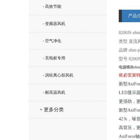
- 高效节能
产品
- 变频器风机
8200JS
e
b
- 空气净化
类型 直流
品牌 ebm-pa
- 充电桩专用
型号 8200J
电源模块ebmp
- 涡轮离心鼓风机
依必安派特
新型AxiF
- 耐高温风机
LED显示
更强劲，
+ 更多分类
新型AxiF
42％，噪
高背压，
AxiFor