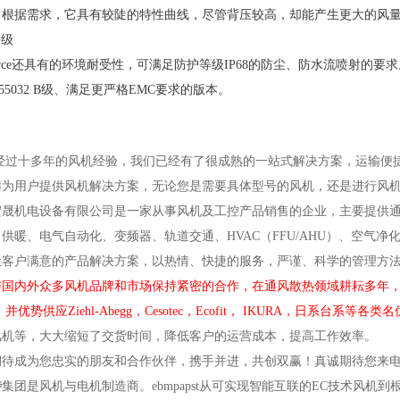
，根据需求，它具有较陡的特性曲线，尽管背压较高，却能产生更大的风
等级
Force还具有的环境耐受性，可满足防护等级IP68的防尘、防水流喷射的
N 55032 B级、满足更严格EMC要求的版本。
经过十多年的风机经验，我们已经有了很成熟的一站式解决方案，运输便
门为用户提供风机解决方案，无论您是需要具体型号的风机，还是进行风
宏晟机电设备有限公司是一家从事风机及工控产品销售的企业，主要提供
供暖、电气自动化、变频器、轨道交通、HVAC（FFU/AHU）、空气
让客户满意的产品解决方案，以热情、快捷的服务，严谨、科学的管理方
国内外众多风机品牌和市场保持紧密的合作，在通风散热领域耕耘多年，目前已获得ebm
并优势供应Ziehl-Abegg，Cesotec，Ecofit， IKURA，日系台系等各
风机等，大大缩短了交货时间，降低客户的运营成本，提高工作效率。
期待成为您忠实的朋友和合作伙伴，携手并进，共创双赢！真诚期待您来
特
集团是
风机与电机制造商。
ebmpapst
从可实现智能互联的EC技术风机到