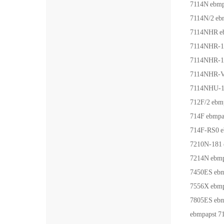
7114N
ebmp
7114N/2
eb
7114NHR
e
7114NHR-1
7114NHR-1
7114NHR-
7114NHU-1
712F/2
ebm
714F
ebmpa
714F-RS0
e
7210N-181
7214N
ebmp
7450ES
ebm
7556X
ebmp
7805ES
ebm
ebmpapst
7