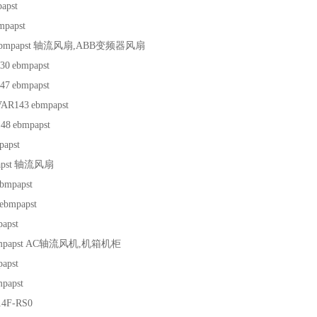
apst
mpapst
bmpapst
轴流风扇,ABB变频器风扇
30
ebmpapst
47
ebmpapst
VAR143
ebmpapst
48
ebmpapst
papst
pst
轴流风扇
bmpapst
ebmpapst
apst
papst
AC轴流风机,机箱机柜
apst
papst
14F-RS0