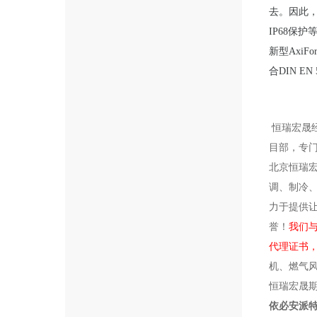
去。因此
IP68保护
新型Axi
合DIN E
恒瑞宏晟
目部，专
北京恒瑞
调、制冷、
力于提供
誉！
我们与
代理证书， 
机、燃气
恒瑞宏晟
依必安派