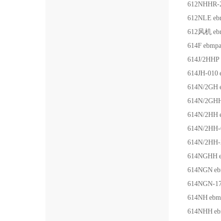
612NHHR-
612NLE
eb
612风机
eb
614F
ebmpa
614J/2HHP
614JH-010
614N/2GH
614N/2GH
614N/2HH
614N/2HH-
614N/2HH-
614NGHH
614NGN
eb
614NGN-1
614NH
ebm
614NHH
eb