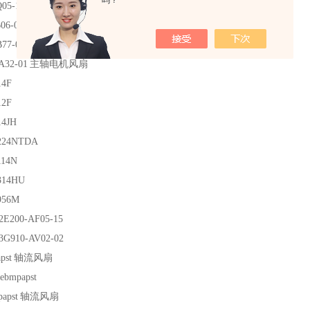
吗？
05-12
06-01
曲线叶轮风机
77-09
西门子变频器风扇
A32-01
主轴电机风扇
14F
12F
14JH
224NTDA
114N
314HU
956M
2E200-AF05-15
3G910-AV02-02
pst
轴流风扇
ebmpapst
apst
轴流风扇