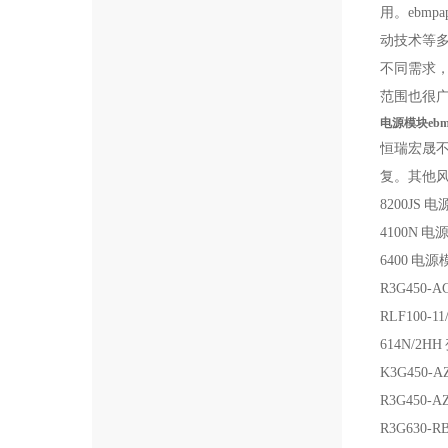
用。
ebmpap
动技术等
不同需求
范围也很
电源模块ebmp
恒瑞宏晟不
复。其他
8200JS
电
4100N
电
6400
电源
R3G450-AG
RLF100-11
614N/2HH
K3G450-AZ
R3G450-AZ
R3G630-RB