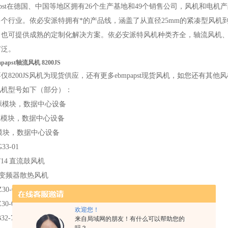
st
在德国、中国等地区拥有26个生产基地和49个销售公司，风机和电机
多个行业。
依必安派特拥有*的产品线，涵盖了从直径
25mm的紧凑型风机
，也可提供成熟的定制化解决方案。
依必安派特风机种类齐全，轴流风机、离心
广泛。
apst轴流风机 8200JS
仅8200JS风机为现货供应，还有更多ebmpapst现货风机，如您还有
风机型号如下（部分）：
源模块，数据中心设备
源模块，数据中心设备
模块，数据中心设备
33-01
/14
直流鼓风机
变频器散热风机
30-01
精密机房空调风扇
30-01
欢迎您！
32-71
艾默生精密空调
来自局域网的朋友！有什么可以帮助您的