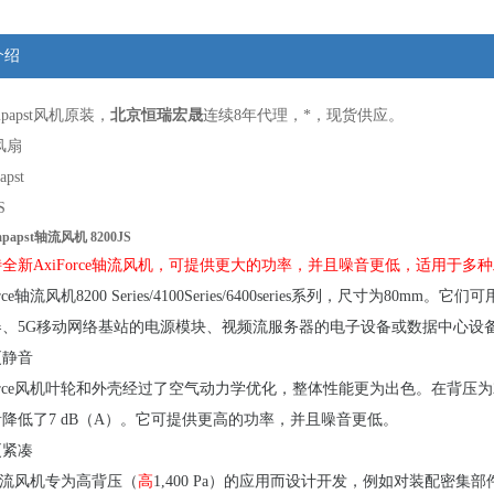
介绍
mpapst风机原装
，
北京
恒瑞宏晟
连续
8
年代理，*，现货供应。
风扇
pst
S
apst轴流风机 8200JS
全新AxiForce轴流风机，可提供更大的功率，并且噪音更低，适用于
orce轴流风机8200 Series/4100Series/6400series系列，尺
器、5G移动网络基站的电源模块、视频流服务器的电子设备或数据中心设
更静音
orce风机叶轮和外壳经过了空气动力学优化，整体性能更为出色。在背压为285 P
音降低了7 dB（A）。它可提供更高的功率，并且噪音更低。
更紧凑
ce轴流风机专为高背压（
高
1,400 Pa）的应用而设计开发，例如对装配密