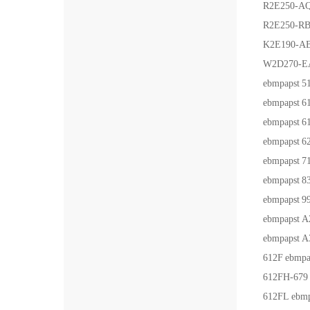
R2E250-AQ
R2E250-RB
K2E190-AB
W2D270-E
ebmpapst
5
ebmpapst
6
ebmpapst
6
ebmpapst
6
ebmpapst
7
ebmpapst
8
ebmpapst
9
ebmpapst
A
ebmpapst
A
612F
ebmpa
612FH-679
612FL
ebmp