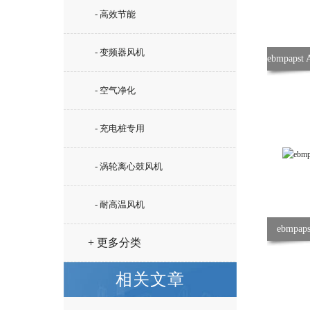
- 高效节能
- 变频器风机
- 空气净化
- 充电桩专用
- 涡轮离心鼓风机
- 耐高温风机
ebmpap
+ 更多分类
相关文章