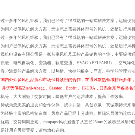
经过十多年的风机经验，我们已经有了很成熟的一站式解决方案，运输便
门为用户提供风机解决方案，无论您是需要具体型号的风机，还是进行风
经过十多年的风机经验，我们已经有了很成熟的一站式解决方案，运输便
门为用户提供风机解决方案，无论您是需要具体型号的风机，还是进行风
宏晟机电设备有限公司是一家从事风机及工控产品销售的企业，主要提供
供暖、电气自动化、变频器、轨道交通、HVAC（FFU/AHU）、空气
让客户满意的产品解决方案，以热情、快捷的服务，严谨、科学的管理方
国内外众多风机品牌和市场保持紧密的合作，在通风散热领域耕耘多年，目前已获得ebm
并优势供应Ziehl-Abegg，Cesotec，Ecofit， IKURA，日系台系等各
风机等，大大缩短了交货时间，降低客户的运营成本，提高工作效率。
期待成为您忠实的朋友和合作伙伴，携手并进，共创双赢！真诚期待您来
pst作为经验丰富的风机制造商，风扇产品已经十分成熟。恒瑞宏晟做为连续
优惠，交货周期更短，ebmpapst风机涵盖了从直径25mm的紧凑型风扇
更是让用户毋庸置疑，请您放心选购。