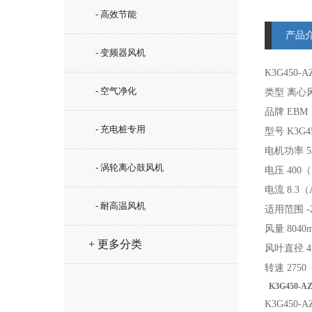
- 高效节能
产品
- 变频器风机
K3G450-A
- 空气净化
类型 离心
品牌 EBM
- 充电桩专用
型号 K3G45
电机功率 5
- 涡轮离心鼓风机
电压 400
电流 8.3
- 耐高温风机
适用范围 -2
风量 8040m
+ 更多分类
风叶直径 4
转速 2750
K3G450-
K3G450-AZ