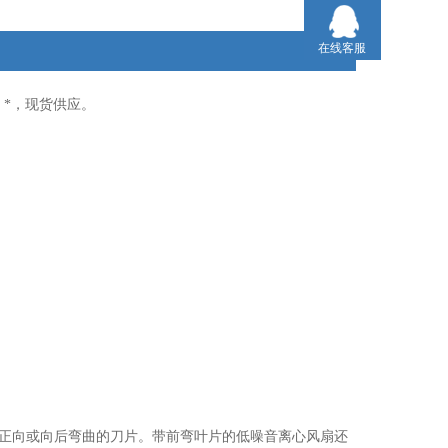
在线客服
，*，现货供应。
风扇配有正向或向后弯曲的刀片。带前弯叶片的低噪音离心风扇还