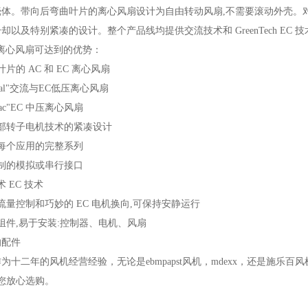
体。带向后弯曲叶片的离心风扇设计为自由转动风扇,不需要滚动外壳。对
却以及特别紧凑的设计。整个产品线均提供交流技术和 GreenTech EC 技
t 离心风扇
可达到的优势：
叶片的
AC 和 EC 离心风扇
diCal"交流与EC低压离心风扇
iPac"EC 中压离心风扇
部转子电机技术的紧凑设计
每个应用的完整系列
制的模拟或串行接口
术
EC 技术
流量控制和巧妙的
EC 电机换向,可保持安静运行
组件
,易于安装:控制器、电机、风扇
的配件
作为十二年的风机经营经验，无论是e
bmpapst
风机，mdexx，还是施乐
您放心选购。