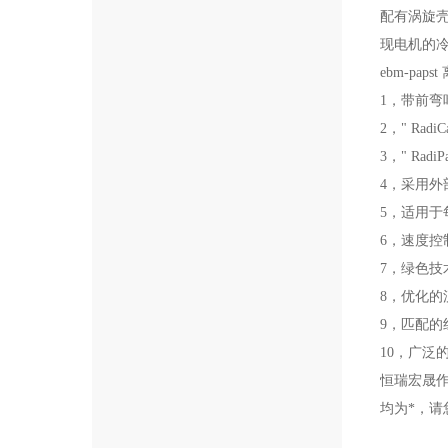
配有涡旋壳
现电机的冷
ebm-paps
1，带前弯
2，
" Ra
3，
" Rad
4，采用外
5，适用于
6，
速度控
7，绿色技
8，优化的
9，匹配的
10，广泛
恒瑞宏晟
均为*，请