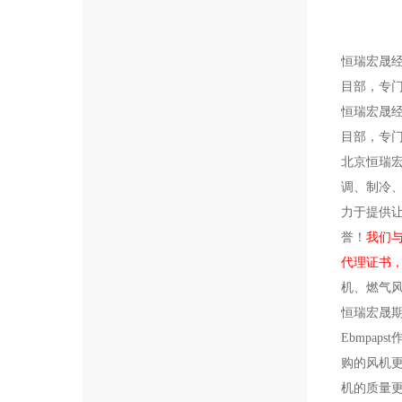
恒瑞宏晟
目部，专
恒瑞宏晟
目部，专
北京恒瑞
调、制冷、
力于提供
誉！
我们与
代理证书， 
机、燃气
恒瑞宏晟
E
bmpa
购的风机更
机的质量