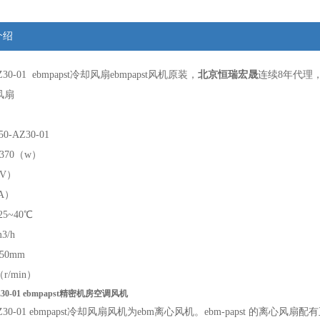
介绍
Z30-01
ebmpapst冷却风扇
ebmpapst风机原装，
北京
恒瑞宏晟
连续
8
年代理
风扇
0-AZ30-01
370（w）
（V）
（A）
5~40℃
3/h
50mm
（r/min）
AZ30-01 ebmpapst精密机房空调风机
30-01
ebmpapst冷却风扇风机为ebm离心风机。
ebm-papst 的离心