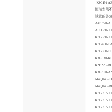
K3G450-
恒瑞宏晟不
满意的答
A4E350-AP
A6D630-A
K3G630-AR
K3G400-PA
K3G500-PB
R3G630-RB
R2E225-BD
R3G310-AN
M4Q045-CF
M4Q045-B
K3G097-A
K3G097-A
K3G097-AK