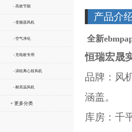
- 高效节能
产品介
- 变频器风机
全新ebmpap
- 空气净化
恒瑞宏晟
- 充电桩专用
- 涡轮离心鼓风机
品牌：风
- 耐高温风机
涵盖。
+ 更多分类
库房：千