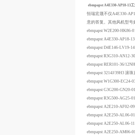
ebmpapst A4E330-AP18-
恒瑞宏晟不仅A4E330-
意的答复。其他风机型号
ebmpapst
W2E200-HK86-0
ebmpapst
A4E330-AP18-13
ebmpapst
D4E146-LV19-14
ebmpapst
R3G310-AN12-3
ebmpapst
RER101-36/12N
ebmpapst
3214J/39H3
滚珠
ebmpapst
W1G300-EC24-0
ebmpapst
G3G200-GN20-0
ebmpapst
R3G500-AG25-0
ebmpapst
A2E210-AF02-09
ebmpapst
A2E250-AL06-01
ebmpapst
A2E250-AL06-11
ebmpapst
A2E250-AM06-0