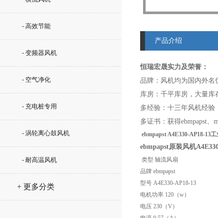
- 高效节能
产品介绍
- 变频器风机
恒瑞宏晟实力及荣誉：
- 空气净化
品牌：风机均为
国内外名
库房：千平库房，大量库
- 充电桩专用
多经验：十
三
年风机经验
多证书：获得ebmpapst、md
- 涡轮离心鼓风机
ebmpapst A4E330-AP18
-13
ebmpapst原装风机
A4E330
- 耐高温风机
类型 轴流风扇
品牌 ebmpapst
型号 A4E330-AP18-13
+ 更多分类
电机功率 120（w）
电压 230（V）