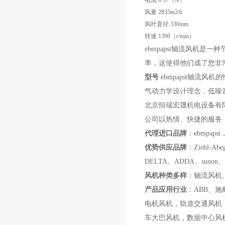
电流 0.57（A）
风量 2835m3/h
风叶直径 330mm
转速 1390（r/min）
ebmpapst轴流风机
率，这使得他们成了您非
型号
ebmpapst轴
气动力学设计理念，低噪
北京恒瑞宏晟机电设备有
公司以热情、快捷的服务
代理进口
品牌
：ebmpapst，
优势供应品牌
：
Ziehl-Ab
DELTA、ADDA、suno
风机种类多样
：
轴流风机
产品应用行业
：
A
BB
、
施
电机风机，轨道交通风机
车大巴风机，数据中心风