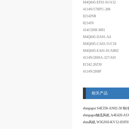
M4Q045-EF01-01/A32
4114N/17HPU-268
8214JNR
8214JN
414J/2HH-M01
M4Q045-DA01-A4
M4Q045-CA03-51/C18
M4Q045-EA01-01/AB02
4114N/2HHA-327/A01
ECI42.20Z30
4114N/2H8P
相关产品
ebmpapst轴流风机 A4E420-AU0