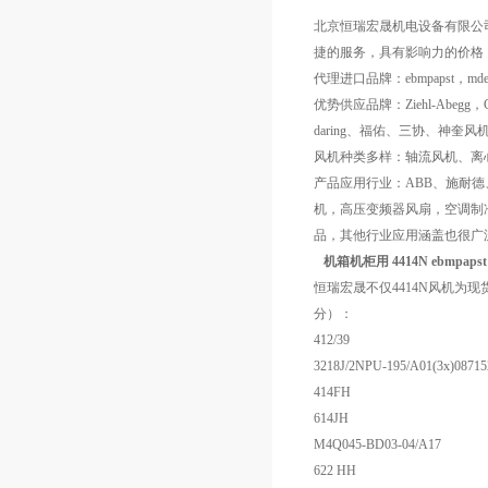
北京恒瑞宏晟机电设备有限公
捷的服务，具有影响力的价格
代理进口品牌：ebmpapst，mdexx
优势供应品牌：Ziehl-Abegg，
daring、福佑、三协、神奎风
风机种类多样：轴流风机、离
产品应用行业：ABB、施耐
机，高压变频器风扇，空调制
品，其他行业应用涵盖也很广
机箱机柜用 4414N ebmpapst
恒瑞宏晟不仅4414N风机为
分）：
412/39
3218J/2NPU-195/A01(3x)0871
414FH
614JH
M4Q045-BD03-04/A17
622 HH