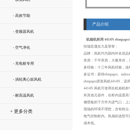
- 高效节能
产品介绍
- 变频器风机
机箱机柜用 4414N ebmpapst
恒瑞宏晟实力及荣誉：
- 空气净化
品牌：风机均为国内外名优品
库房：千平库房，大量库存，
- 充电桩专用
多经验：十三年风机经验，连
多证书：获得ebmpapst、md
- 涡轮离心鼓风机
ebmpapst原装风机441
4414N 风机可使用在机
- 耐高温风机
坏其他元器件，在柜内温度高
侧壁板的下方作为进气口，上
现场的环境不理想，含有粉尘
+ 更多分类
电气控制柜内。风扇的选型可
成本低。