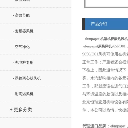
- 高效节能
产品介绍
- 变频器风机
ebmpapst 机箱机柜散热风机 9
ebmpapst原装风机
9656/D01
- 空气净化
9656/D01
风机可使用在机
正常工作；严重者还会损
- 充电桩专用
下往上，因此通常情况下
- 涡轮离心鼓风机
雾、水汽影响柜内的各元
工作，那就应该在进气口
- 耐高温风机
与环境温度的差值以及柜
北京恒瑞宏晟机电设备有
+ 更多分类
件，本公司以热情、快捷
代理进口
品牌
：ebmpapst，