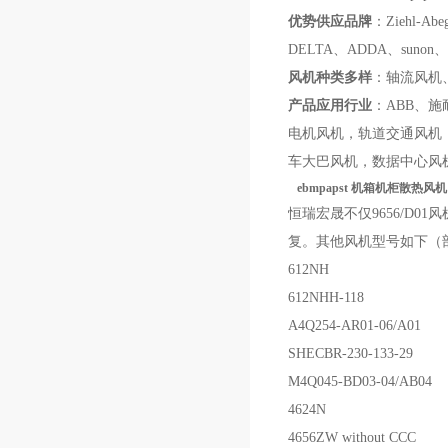
优势供应品牌
：
Ziehl-Ab
DELTA、ADDA、suno
风机种类多样
：
轴流风机
产品应用行业
：
A
BB
、
施
电机风机，轨道交通风机
车大巴风机，数据中心风
ebmpapst 机箱机柜散热风机 9
恒瑞宏晟不仅
9656/D01
风
复。其他风机型号如下（
612NH
612NHH-118
A4Q254-AR01-06/A01
SHECBR-230-133-29
M4Q045-BD03-04/AB04
4624N
4656ZW without CCC