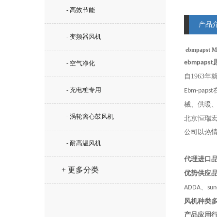
- 高效节能
产品
- 变频器风机
ebmpapst
ebmpapst
- 空气净化
自1963年
- 充电桩专用
Ebm-papst
械、供暖
- 涡轮离心鼓风机
北京恒瑞
公司以热
- 耐高温风机
代理进口
+ 更多分类
优势供应
、
ADDA
sun
风机种类
产品应用