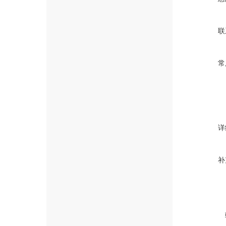
联
常
详
补