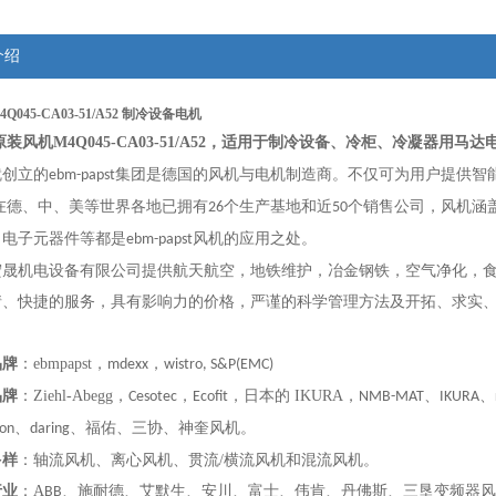
介绍
 M4Q045-CA03-51/A52 制冷设备电机
原装风机
M4Q045-CA03-51/A52
，
适
用于制冷设备、冷柜、冷凝器用马达
就创立的
集团是
德国的
风机与电机制造商。不仅可为用户提供智
ebm-papst
在德、中、美等世界各地已拥有
个生产基地和近
个销售公司，风机涵
26
50
、电子元器件等都是
风机的应用之处。
ebm-papst
宏晟机电设备有限公司提供航天航空，地铁维护，冶金钢铁，空气净化，
情、快捷的服务，具有影响力的价格，严谨的科学管理方法及开拓、求实
品牌
：ebmpapst，
，
mdexx
wistro, S&P(EMC)
品牌
：
Ziehl-Abegg，
，
，
日本的
IKURA，
、
、
Cesotec
Ecofit
N
MB-MAT
IKURA
、
、福佑、三协、神奎风机
。
on
daring
多样
：
轴流风机、离心风机、贯流/横流风机
和
混流风机
。
行业
：
A
、
施耐德、艾默生、安川、富士、伟肯、丹佛斯、三垦
变频器风
BB