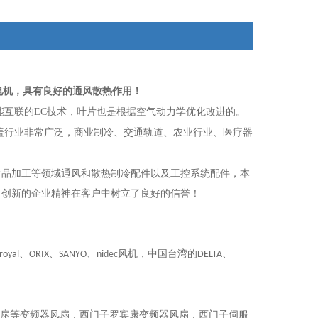
电机，具有良好的通风散热作用！
能互联的EC技术，叶片也是根据空气动力学优化改进的。
盖行业非常广泛，商业制冷、交通轨道、农业行业、医疗器
食品加工等领域通风和散热制冷配件以及工控系统配件，本
、创新的企业精神在客户中树立了良好的信誉！
、
、
、
风机，中国台湾的
、
royal
ORIX
SANYO
nidec
DELTA
扇
等
变频器风扇，西门子罗宾康变频器风扇，西门子伺服