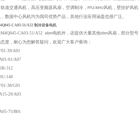
，轨道交通风机，高压变频器风扇，
空调制冷，
风机，壁挂炉风机
FFU/AHU
机，数据中心风机均为我司优势产品，其他行业应用涵盖也很广泛
。
 M4Q045-CA03-51/A52 制冷设备电机
Q045-CA03-51/A52
电机
外，还提供大量其他e
风扇，部分型号
ebm
bm
的态度，耐心为您解答疑问，欢迎广大客户垂询：
01-39/A01
01-01/A07
IR-312
3U-148
01-38/G01
15-29/A03
05-75/B01