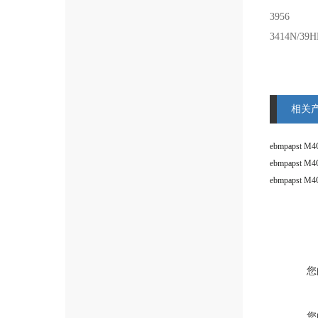
3956
3414N/39
相关
您
您