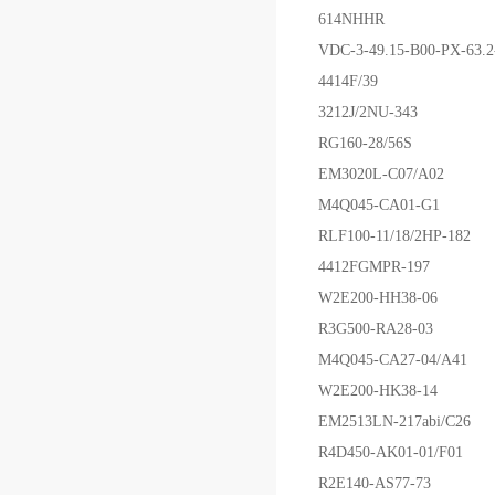
614NHHR
VDC-3-49.15-B00-PX-63.2
4414F/39
3212J/2NU-343
RG160-28/56S
EM3020L-C07/A02
M4Q045-CA01-G1
RLF100-11/18/2HP-182
4412FGMPR-197
W2E200-HH38-06
R3G500-RA28-03
M4Q045-CA27-04/A41
W2E200-HK38-14
EM2513LN-217abi/C26
R4D450-AK01-01/F01
R2E140-AS77-73