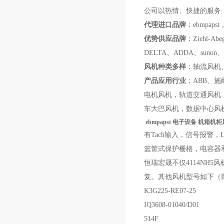
公司以热情、快捷的服务
代理进口
品牌
：ebmpapst，
优势供应品牌
：
Ziehl-Ab
DELTA、ADDA、suno
风机种类多样
：
轴流风机
产品应用行业
：
A
BB
、
施
电机风机，轨道交通风机
车大巴风机，数据中心风
ebmpapst 电子设备 机箱机柜风
有Tach输入，信号报警，
篮筐式保护栅格，电容器
恒瑞宏晟不仅
4114NH5
风
复。其他风机型号如下（
K3G225-RE07-25
IQ3608-01040/D01
514F