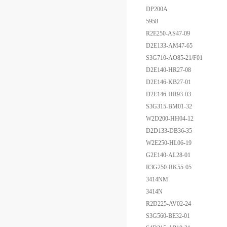
DP200A
5958
R2E250-AS47-09
D2E133-AM47-65
S3G710-AO85-21/F01
D2E140-HR27-08
D2E146-KB27-01
D2E146-HR93-03
S3G315-BM01-32
W2D200-HH04-12
D2D133-DB36-35
W2E250-HL06-19
G2E140-AL28-01
R3G250-RK55-05
3414NM
3414N
R2D225-AV02-24
S3G560-BE32-01