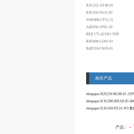
R3G355-AY40-01
R3G450-PA31-03
W4D400-CP12-31
A4E450-AP01-20
RER 175-42/18/2 TDP
R4D400-CO01-01
R4D310-CK03-01
相关产品
产品：