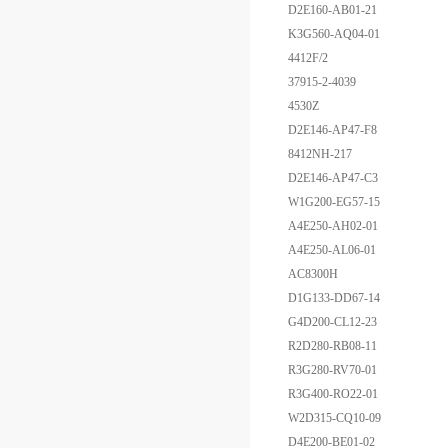
D2E160-AB01-21
K3G560-AQ04-01
4412F/2
37915-2-4039
4530Z
D2E146-AP47-F8
8412NH-217
D2E146-AP47-C3
W1G200-EG57-15
A4E250-AH02-01
A4E250-AL06-01
AC8300H
D1G133-DD67-14
G4D200-CL12-23
R2D280-RB08-11
R3G280-RV70-01
R3G400-RO22-01
W2D315-CQ10-09
D4E200-BE01-02