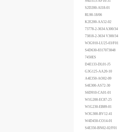
S4D315-AP10-31
S2D200-AI18-01
RL90-18/06
K2E200-AA52-02
73778-2-3634 A300/34
73818-2-3634 V300/34
W3G910-LU25-03/F01
S4D630-8317073848
7450ES
D4E133-DL01-J5
G3G125-AA20-10
A4E350-AO02-09
S4E300-AS72-30
S6D910-CA01-01
W1G200-EC87-25
W1G230-EB89-01
W3G300-BV12-41
W4D450-CO14-01
S4E350-BN02-02/F01