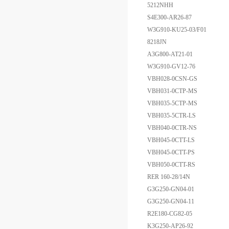
5212NHH
S4E300-AR26-87
W3G910-KU25-03/F01
8218JN
A3G800-AT21-01
W3G910-GV12-76
VBH028-0CSN-GS
VBH031-0CTP-MS
VBH035-5CTP-MS
VBH035-5CTR-LS
VBH040-0CTR-NS
VBH045-0CTT-LS
VBH045-0CTT-PS
VBH050-0CTT-RS
RER 160-28/14N
G3G250-GN04-01
G3G250-GN04-11
R2E180-CG82-05
K3G250-AP26-92