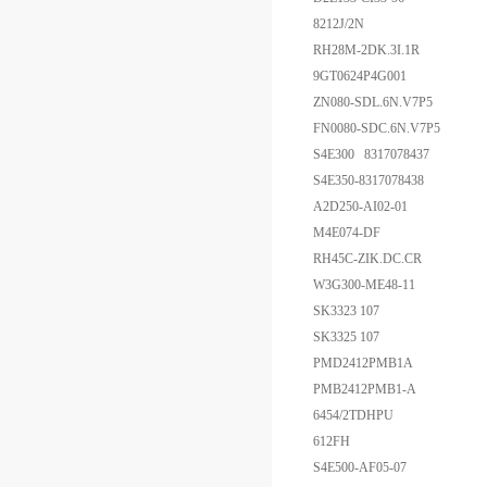
8212J/2N
RH28M-2DK.3I.1R
9GT0624P4G001
ZN080-SDL.6N.V7P5
FN0080-SDC.6N.V7P5
S4E300 8317078437
S4E350-8317078438
A2D250-AI02-01
M4E074-DF
RH45C-ZIK.DC.CR
W3G300-ME48-11
SK3323 107
SK3325 107
PMD2412PMB1A
PMB2412PMB1-A
6454/2TDHPU
612FH
S4E500-AF05-07