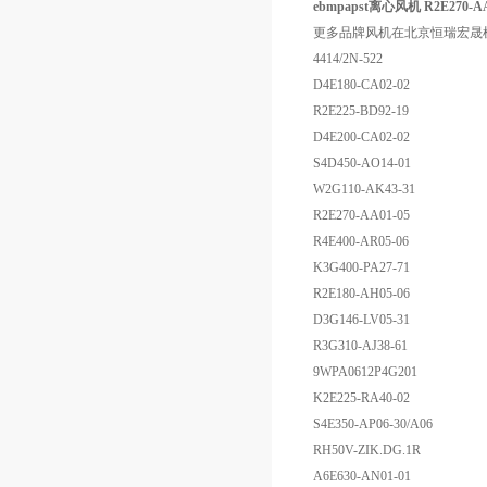
ebmpapst离心风机 R2E270-AA
更多品牌风机在北京恒瑞宏晟
4414/2N-522
D4E180-CA02-02
R2E225-BD92-19
D4E200-CA02-02
S4D450-AO14-01
W2G110-AK43-31
R2E270-AA01-05
R4E400-AR05-06
K3G400-PA27-71
R2E180-AH05-06
D3G146-LV05-31
R3G310-AJ38-61
9WPA0612P4G201
K2E225-RA40-02
S4E350-AP06-30/A06
RH50V-ZIK.DG.1R
A6E630-AN01-01