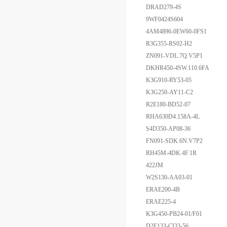
DRAD279-4S
9WF0424S604
4AM4896-0EW60-0FS1
R3G355-RS02-H2
ZN091-VDL.7Q.V5P1
DKHR450-4SW.110.6FA
K3G910-RY53-05
K3G250-AY11-C2
R2E180-BD52-07
RHA630D4.158A-4L
S4D350-AP08-36
FN091-SDK.6N.V7P2
RH45M-4DK.4F.1R
422JM
W2S130-AA03-01
ERAE200-4B
ERAE225-4
K3G450-PB24-01/F01
D2E133-CI33-56