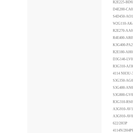
R2E225-BD9
D4E200-CA0
S4D450-AO1
W2G110-AK4
R2E270-AA0
R4E400-AR0
K3G400-PA2
R2E180-AH0
D3G146-LV0
R3G310-AJ3
4114 NH3U-
S3G350-AG0
S3G400-AN0
S3G800-GV0
R3G310-RS0
A3G910-AV1
A3G910-AV0
622/2H3P
4114N/2H4P