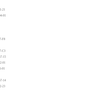
1-21
4-01
7-F8
7-C3
7-15
2-01
6-01
7-14
2-23