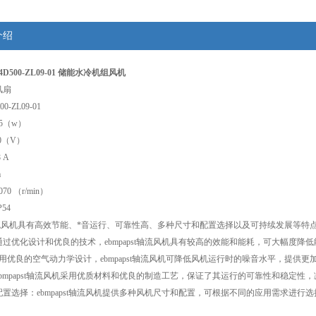
介绍
 W4D500-ZL09-01 储能水冷机组风机
风扇
-ZL09-01
475（w）
80（V）
 A
m
070 （r/min）
54
st轴流风机具有高效节能、*音运行、可靠性高、多种尺寸和配置选择以及可持续发展等
过优化设计和优良的技术，ebmpapst轴流风机具有较高的效能和能耗，可大幅度降
用优良的空气动力学设计，ebmpapst轴流风机可降低风机运行时的噪音水平，提供
bmpapst轴流风机采用优质材料和优良的制造工艺，保证了其运行的可靠性和稳定性
置选择：ebmpapst轴流风机提供多种风机尺寸和配置，可根据不同的应用需求进行