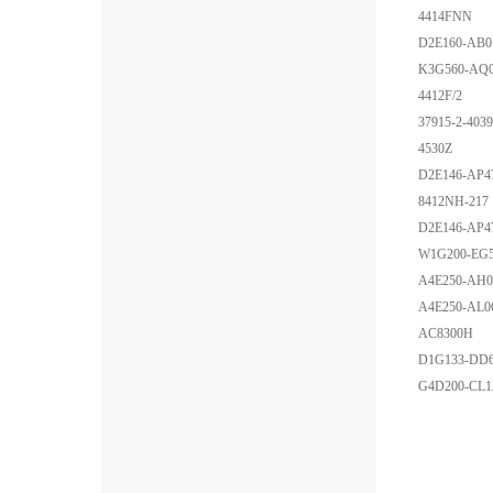
4414FNN
D2E160-AB0
K3G560-AQ0
4412F/2
37915-2-4039
4530Z
D2E146-AP4
8412NH-217
D2E146-AP4
W1G200-EG5
A4E250-AH0
A4E250-AL0
AC8300H
D1G133-DD6
G4D200-CL1