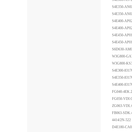
S4E350-AN0
S4E350-AN0
S4E400-AP02
S4E400-AP02
S4E450-AP01
S4E450-AP01
S6D630-AM0
W3G800-GA7
W3G800-KS3
S4E300-8317
S4E350-8317
S4E400-8317
FG040-4EK.
FG050-VDI.
ZG063-VDL.
FB063-SDK.
4414/2N-522
D4E180-CA0