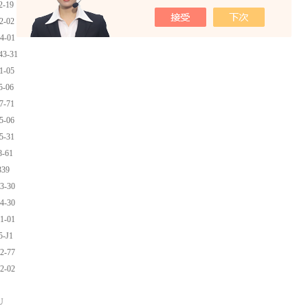
2-19
2-02
4-01
3-31
1-05
5-06
7-71
5-06
5-31
8-61
339
3-30
4-30
1-01
5-J1
2-77
2-02
U