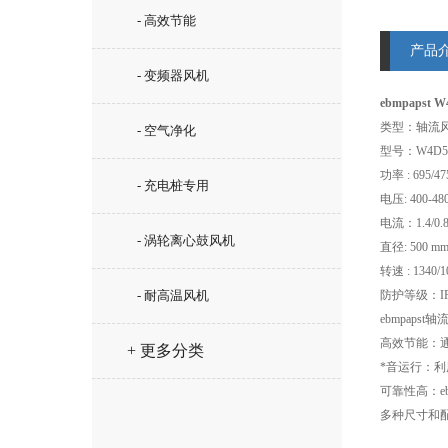
- 高效节能
产品
- 变频器风机
ebmpapst
类型：轴流
- 空气净化
型号：W4D500
功率 : 695/
- 充电桩专用
电压: 400-4
电流：1.4/0.8
- 涡轮离心鼓风机
直径: 500 m
转速 : 1340/1
- 耐高温风机
防护等级：IP
ebmpap
高效节能：通
+ 更多分类
*音运行：利
可靠性高：e
多种尺寸和配