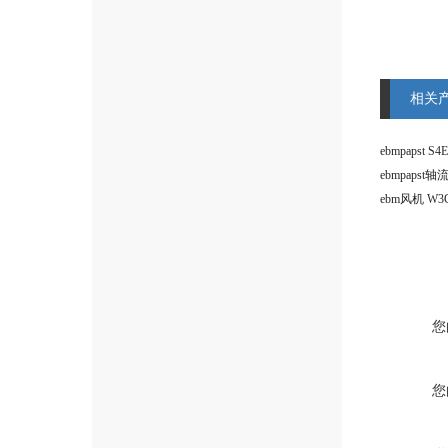
相关
ebmpapst轴
您
您