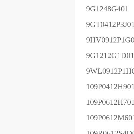
9G1248G401
9GT0412P3J0
9HV0912P1G0
9G1212G1D0
9WL0912P1H
109P0412H90
109P0612H70
109P0612M60
109R0612S4D