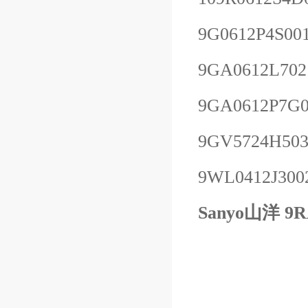
9G0612P4S00
9GA0612L702
9GA0612P7G
9GV5724H50
9WL0412J300
Sanyo山洋 9R