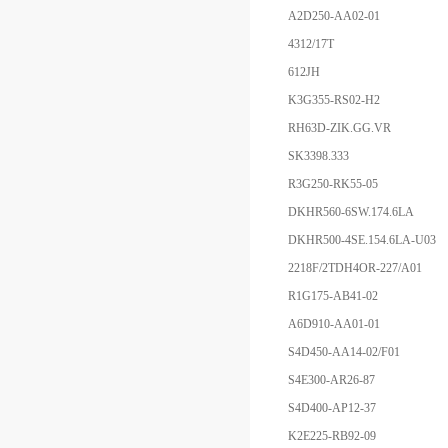
A2D250-AA02-01
4312/17T
612JH
K3G355-RS02-H2
RH63D-ZIK.GG.VR
SK3398.333
R3G250-RK55-05
DKHR560-6SW.174.6LA
DKHR500-4SE.154.6LA-U03
2218F/2TDH4OR-227/A01
R1G175-AB41-02
A6D910-AA01-01
S4D450-AA14-02/F01
S4E300-AR26-87
S4D400-AP12-37
K2E225-RB92-09