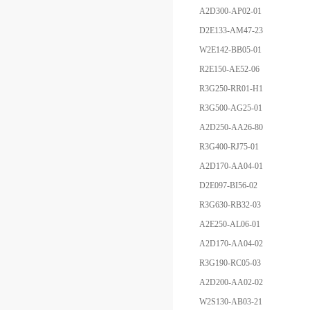
A2D300-AP02-01
D2E133-AM47-23
W2E142-BB05-01
R2E150-AE52-06
R3G250-RR01-H1
R3G500-AG25-01
A2D250-AA26-80
R3G400-RJ75-01
A2D170-AA04-01
D2E097-BI56-02
R3G630-RB32-03
A2E250-AL06-01
A2D170-AA04-02
R3G190-RC05-03
A2D200-AA02-02
W2S130-AB03-21