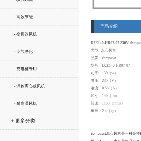
- 高效节能
产品介绍
- 变频器风机
D2E140-HR97-07 230V eb
类型: 离心风机
- 空气净化
品牌：ebmpapst
型号：D2E140-HR97-07
- 充电桩专用
功率: 130（w）
电压: 230（V）
- 涡轮离心鼓风机
电流: 0.58（A）
尺寸：140（mm）
- 耐高温风机
转速: 1150（r/min）
重量：2.4（kg）
+ 更多分类
离心风机是一种高性
ebmpapst