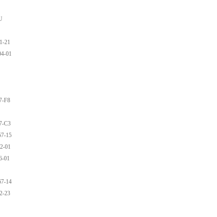
U
1-21
4-01
7-F8
7-C3
7-15
2-01
6-01
7-14
2-23