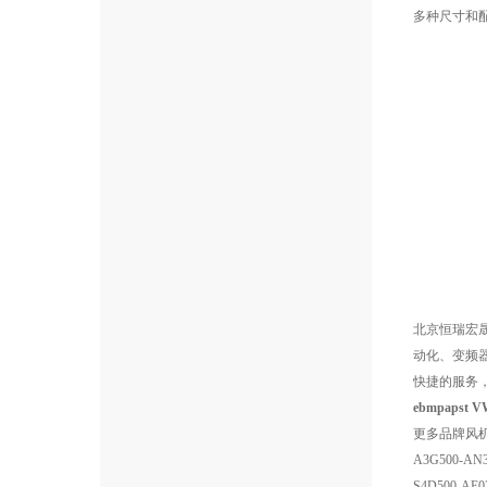
多种尺寸和配
北京恒瑞宏
动化、变频
快捷的服务
ebmpapst 
更多品牌风
A3G500-AN3
S4D500-AE0