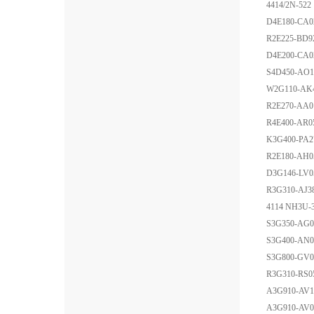
4414/2N-522
D4E180-CA0
R2E225-BD9
D4E200-CA0
S4D450-AO1
W2G110-AK4
R2E270-AA0
R4E400-AR0
K3G400-PA2
R2E180-AH0
D3G146-LV0
R3G310-AJ3
4114 NH3U-
S3G350-AG0
S3G400-AN0
S3G800-GV0
R3G310-RS0
A3G910-AV1
A3G910-AV0