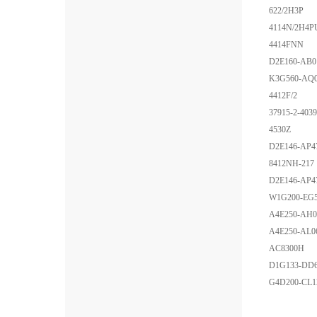
622/2H3P
4114N/2H4P
4414FNN
D2E160-AB0
K3G560-AQ0
4412F/2
37915-2-4039
4530Z
D2E146-AP4
8412NH-217
D2E146-AP4
W1G200-EG5
A4E250-AH0
A4E250-AL0
AC8300H
D1G133-DD6
G4D200-CL1