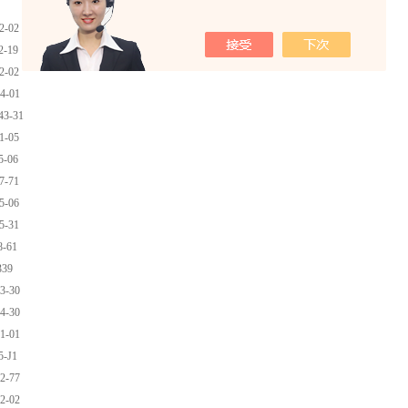
2-02
2-19
2-02
4-01
3-31
1-05
5-06
7-71
5-06
5-31
8-61
339
3-30
4-30
1-01
5-J1
2-77
2-02