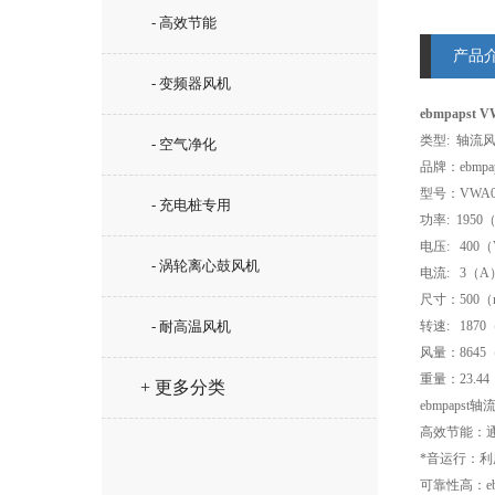
- 高效节能
产品
- 变频器风机
ebmpapst 
类型: 轴流
- 空气净化
品牌：ebmpap
型号：VWA0
- 充电桩专用
功率: 1950
电压: 400
- 涡轮离心鼓风机
电流: 3（A
尺寸：500（
- 耐高温风机
转速: 1870（
风量：8645（
重量：23.44
+ 更多分类
ebmpap
高效节能：通
*音运行：利
可靠性高：e