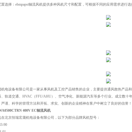
置选择：ebmpapst轴流风机提供多种风机尺寸和配置，可根据不同的应用需求进行
晟机电设备有限公司是一家从事风机及工控产品销售的企业，主要提供通风散热产品和
器、轨道交通、HVAC（FFU/AHU）、空气净化、新能源汽车等多个行业。成立数
，严谨、科学的管理方法和开拓、求实、创新的企业精神在客户中树立了良好的信誉！
VWA0500CTRN 400V EC轴流风机
机在北京恒瑞宏晟机电设备有限公司，以下为部分品牌风机型号：
3-90
3-01