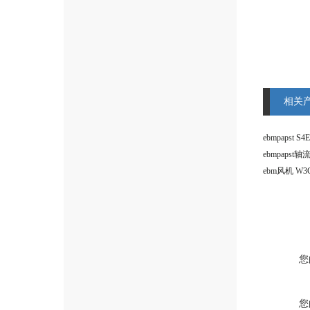
相关
ebmpapst轴
您
您