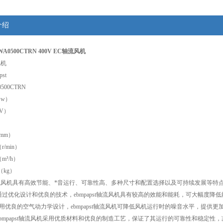
介绍
VWA0500CTRN 400V EC轴流风机
风机
st
500CTRN
（w）
（V）
）
mm）
r/min）
m³/h）
（kg）
st轴流风机具有高效节能、*音运行、可靠性高、多种尺寸和配置选择以及可持续发展等
过优化设计和优良的技术，ebmpapst轴流风机具有较高的效能和能耗，可大幅度降
用优良的空气动力学设计，ebmpapst轴流风机可降低风机运行时的噪音水平，提供
bmpapst轴流风机采用优质材料和优良的制造工艺，保证了其运行的可靠性和稳定性