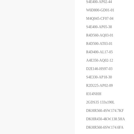
S4E400-AP02-44
W6D800-GD01-01
M4Q045-CF07-04
S4E400-AP05-38
R4D560-AQ03-01
R4D500-AT03-01
R4D400-AL17-05
A4E350-AQ02-12
D2E146-HS97-03
S4E330-AP18-30
R2D225-AP02-09
8314NHH
2GDS35 133x190L
DKHR560-4SW.174.7KF
DKHR450-4KW.138.5HA
DKHR560-6SW.174.6FA