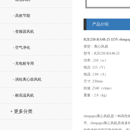
- 高效节能
产品介绍
- 变频器风机
R2E250-RA48-25 115V ebm
类型：离心风扇
- 空气净化
型号：R2E250-RA48-25
功率 : 210（w）
- 充电桩专用
电压: 115（V）
电流: 1.84（A）
- 涡轮离心鼓风机
尺寸: 250mm
转速 :2540（r/min）
- 耐高温风机
重量：2.8（kg）
+ 更多分类
ebmpapst离心风机是一
平。ebmpapst离心风机