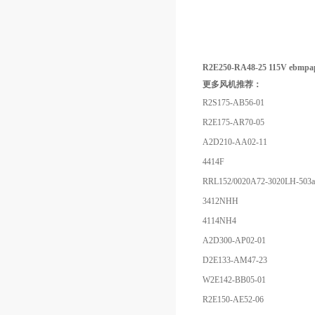
R2E250-RA48-25 115V ebm
更多风机推荐：
R2S175-AB56-01
R2E175-AR70-05
A2D210-AA02-11
4414F
RRL152/0020A72-3020LH-503
3412NHH
4114NH4
A2D300-AP02-01
D2E133-AM47-23
W2E142-BB05-01
R2E150-AE52-06