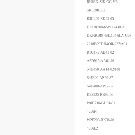
RH63D-ZIK.GG.VR
SK3398.333
R3G250-RK55-05
DKHR560-6SW.174.6LA
DKHR500-4SE.154.6LA-U03
2218F/2TDH4OR-227/A01
R1G175-AB41-02
A6D910-AA01-01
S4D450-AA14-02/F01
S4E300-AR26-87
S4D400-AP12-37
K2E225-RB92-09
W6D710-GH01-01
4656N
W2E200-HK38-01
4656EZ