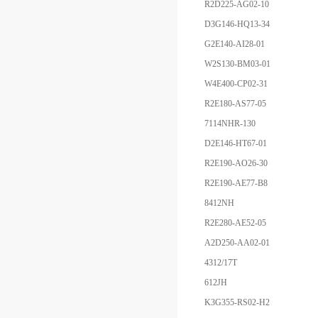
R2D225-AG02-10
D3G146-HQ13-34
G2E140-AI28-01
W2S130-BM03-01
W4E400-CP02-31
R2E180-AS77-05
7114NHR-130
D2E146-HT67-01
R2E190-AO26-30
R2E190-AE77-B8
8412NH
R2E280-AE52-05
A2D250-AA02-01
4312/17T
612JH
K3G355-RS02-H2