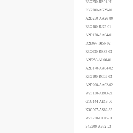
R3G250-RR01-H1
R3G500-AG25-01
A2D250-AA26-80
R3G400-RJ75-01
A2D170-AA04-01
D2E097-BI56-02
R3G630-RB32-03
A2E250-AL06-01
A2D170-AA04-02
R3G190-RC05-03
A2D200-AA02-02
W2S130-AB03-21
G1G144-AE13-50
K3G097-AS82-82
W2E250-HL06-01
S4E300-AS72-53