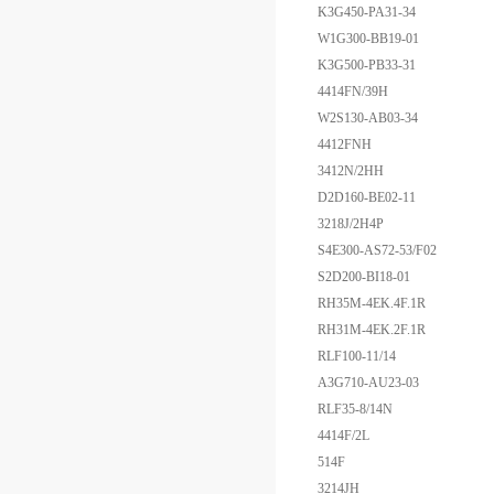
K3G450-PA31-34
W1G300-BB19-01
K3G500-PB33-31
4414FN/39H
W2S130-AB03-34
4412FNH
3412N/2HH
D2D160-BE02-11
3218J/2H4P
S4E300-AS72-53/F02
S2D200-BI18-01
RH35M-4EK.4F.1R
RH31M-4EK.2F.1R
RLF100-11/14
A3G710-AU23-03
RLF35-8/14N
4414F/2L
514F
3214JH