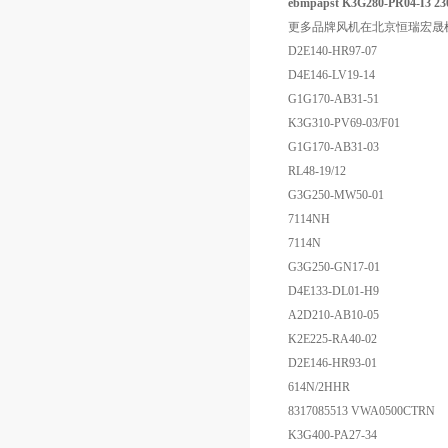
ebmpapst K3G280-PR04-I3
更多品牌风机在北京恒瑞宏晟
D2E140-HR97-07
D4E146-LV19-14
G1G170-AB31-51
K3G310-PV69-03/F01
G1G170-AB31-03
RL48-19/12
G3G250-MW50-01
7114NH
7114N
G3G250-GN17-01
D4E133-DL01-H9
A2D210-AB10-05
K2E225-RA40-02
D2E146-HR93-01
614N/2HHR
8317085513 VWA0500CTRN
K3G400-PA27-34