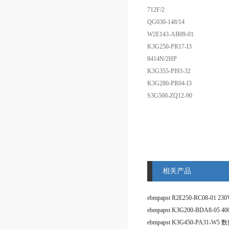
712F/2
QG030-148/14
W2E143-AB09-01
K3G250-PR17-I3
8414N/2HP
K3G355-PI93-32
K3G280-PR04-I3
S3G500-ZQ12-90
相关产品