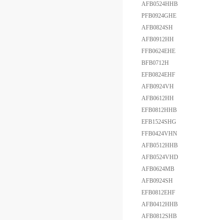
AFB0524HHB
PFB0924GHE
AFB0824SH
AFB0912HH
FFB0624EHE
BFB0712H
EFB0824EHF
AFB0924VH
AFB0612HH
EFB0812HHB
EFB1524SHG
FFB0424VHN
AFB0512HHB
AFB0524VHD
AFB0624MB
AFB0924SH
EFB0812EHF
AFB0412HHB
AFB0812SHB