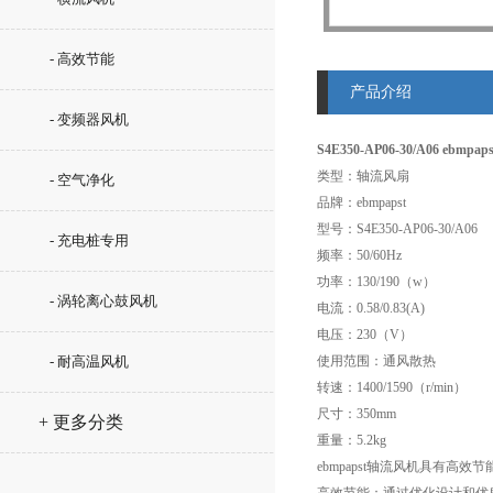
- 高效节能
产品介绍
- 变频器风机
S4E350-AP06-30/A06 ebmp
类型：轴流风扇
- 空气净化
品牌：ebmpapst
型号：S4E350-AP06-30/A06
- 充电桩专用
频率：50/60Hz
功率：130/190（w）
- 涡轮离心鼓风机
电流：0.58/0.83(A)
电压：230（V）
- 耐高温风机
使用范围：通风散热
转速：1400/1590（r/min）
尺寸：350mm
+ 更多分类
重量：5.2kg
ebmpapst轴流风机具有