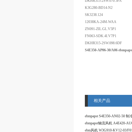
DKHR315-2SW.070.5FA
K3G280-BD14-N2
SK3238.124
12038KA-24M-WAA
ZN091-ZIL.GL.V5P1
FN063-SDK.4I.V7P1
DKHR315-2SW.098.6DF
S4E350-AP06-30/A06 ebmp
相关产品
ebmpapst轴流风机 A4E420-AU0