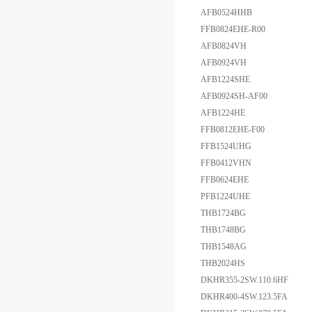
AFB0524HHB
FFB0824EHE-R00
AFB0824VH
AFB0924VH
AFB1224SHE
AFB0924SH-AF00
AFB1224HE
FFB0812EHE-F00
FFB1524UHG
FFB0412VHN
FFB0624EHE
PFB1224UHE
THB1724BG
THB1748BG
THB1548AG
THB2024HS
DKHR355-2SW.110.6HF
DKHR400-4SW.123.5FA