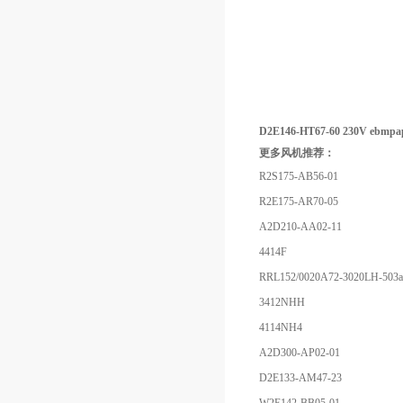
D2E146-HT67-60 230V ebm
更多风机推荐：
R2S175-AB56-01
R2E175-AR70-05
A2D210-AA02-11
4414F
RRL152/0020A72-3020LH-503
3412NHH
4114NH4
A2D300-AP02-01
D2E133-AM47-23