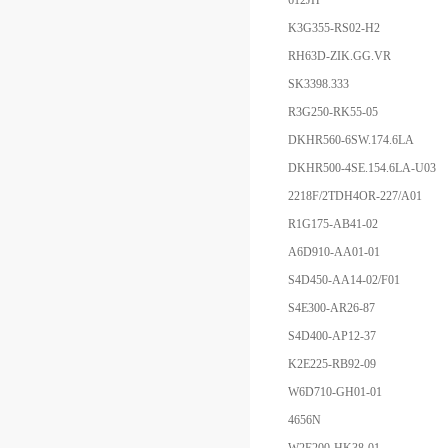
612JH
K3G355-RS02-H2
RH63D-ZIK.GG.VR
SK3398.333
R3G250-RK55-05
DKHR560-6SW.174.6LA
DKHR500-4SE.154.6LA-U03
2218F/2TDH4OR-227/A01
R1G175-AB41-02
A6D910-AA01-01
S4D450-AA14-02/F01
S4E300-AR26-87
S4D400-AP12-37
K2E225-RB92-09
W6D710-GH01-01
4656N