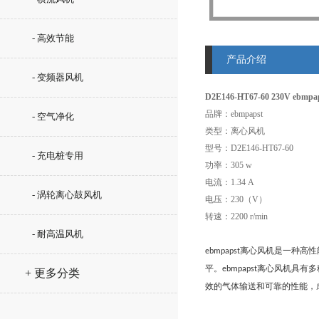
- 高效节能
产品介绍
- 变频器风机
D2E146-HT67-60 230V ebm
品牌：ebmpapst
- 空气净化
类型：离心风机
型号：D2E146-HT67-60
- 充电桩专用
功率：305 w
电流：1.34 A
- 涡轮离心鼓风机
电压：230（V）
转速：2200 r/min
- 耐高温风机
离心风机是一种高性
ebmpapst
平。
离心风机具有多
ebmpapst
+ 更多分类
效的气体输送和可靠的性能，