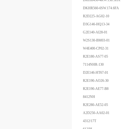
DKHR450-4KW.138.5HA
DKHR560-6SW.174.6FA
R2D225-AG02-10
D3G146-HQ13-34
G2E140-AI28-01
W2S130-BM03-01
W4E400-CP02-31
R2E180-AS77-05
7114NHR-130
D2E146-HT67-01
R2E190-AO26-30
R2E190-AE77-B8
8412NH
R2E280-AE52-05
A2D250-AA02-01
4312/17T