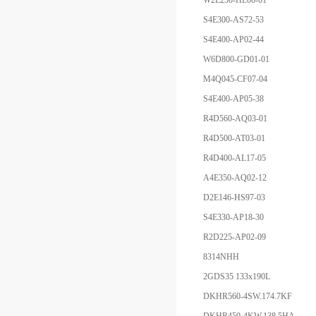
W2E250-HL06-01
S4E300-AS72-53
S4E400-AP02-44
W6D800-GD01-01
M4Q045-CF07-04
S4E400-AP05-38
R4D560-AQ03-01
R4D500-AT03-01
R4D400-AL17-05
A4E350-AQ02-12
D2E146-HS97-03
S4E330-AP18-30
R2D225-AP02-09
8314NHH
2GDS35 133x190L
DKHR560-4SW.174.7KF