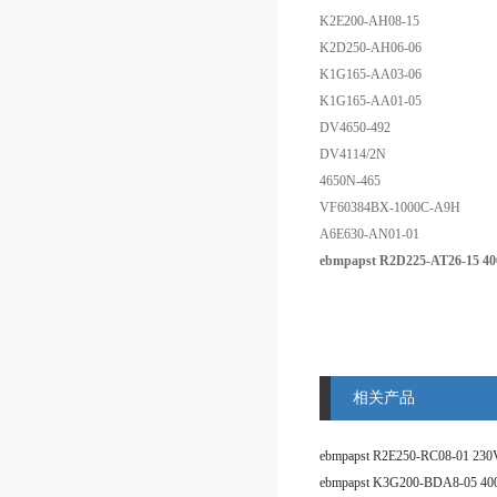
K2E200-AH08-15
K2D250-AH06-06
K1G165-AA03-06
K1G165-AA01-05
DV4650-492
DV4114/2N
4650N-465
VF60384BX-1000C-A9H
A6E630-AN01-01
ebmpapst R2D225-AT26-15
相关产品