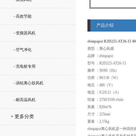
- 高效节能
产品介绍
- 变频器风机
ebmpapst R2D225-AT26-15
类型 ：离心风扇
- 空气净化
品牌 ：ebmpapst
型号 ：R2D225-AT26-15
- 充电桩专用
频率 ：50/60（Hz）
功率 ：90/130（W）
- 涡轮离心鼓风机
电压 ：400（V）
电流 ：0.2/0.21（A）
- 耐高温风机
转速 ：2750/3100 r/min
风量 ：920m³/h
尺寸 ：225mm
+ 更多分类
重量 ：2.15kg
ebmpapst离心风机是一