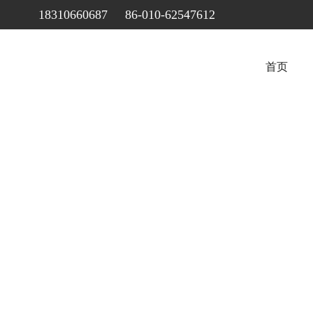
18310660687 86-010-62547612
首页