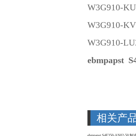
W3G910-KU2
W3G910-KV1
W3G910-LU2
ebmpapst 
相关产