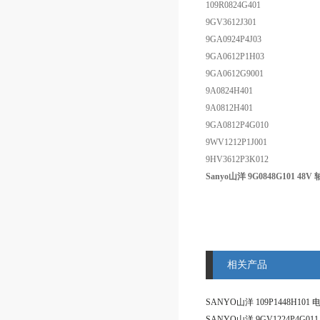
109R0824G401
9GV3612J301
9GA0924P4J03
9GA0612P1H03
9GA0612G9001
9A0824H401
9A0812H401
9GA0812P4G010
9WV1212P1J001
9HV3612P3K012
Sanyo山洋 9G0848G101 48
相关产品
SANYO山洋 109P1448H10