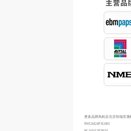
更多品牌风机在北京恒瑞宏晟
9WL0424P3G001
9GA0412P3K01