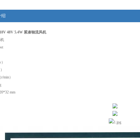
介绍
4318V 48V 5.4W 紧凑轴流风机
风机
st
w）
V）
r/min）
g
0*32 mm