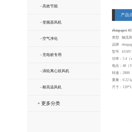
- 高效节能
产品
- 变频器风机
ebmpapst 
类型 轴流
- 空气净化
品牌 ebmpap
型号 4318V
- 充电桩专用
功率：5.4（
电压：48（
- 涡轮离心鼓风机
转速：2800（
重量：0.22 k
- 耐高温风机
尺寸：120*12
+ 更多分类