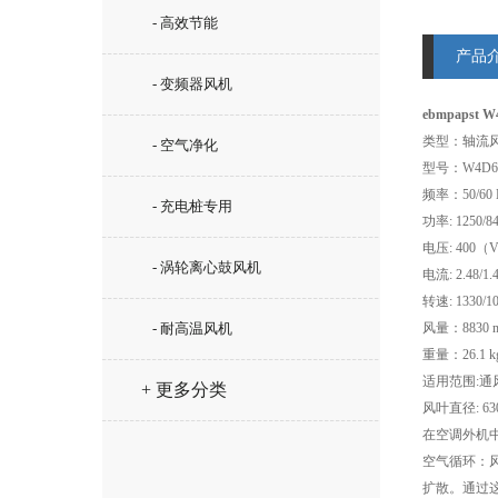
- 高效节能
产品
- 变频器风机
ebmpapst 
类型：轴流
- 空气净化
型号：W4D630
频率：50/60 
- 充电桩专用
功率: 1250/
电压: 400（
- 涡轮离心鼓风机
电流: 2.48/1
转速: 1330/1
- 耐高温风机
风量：8830 m
重量：26.1 k
适用范围:通
+ 更多分类
风叶直径: 63
在空调外机
空气循环：
扩散。通过