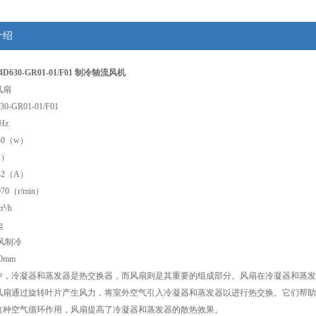
介绍
W4D630-GR01-01/F01 制冷轴流风机
风扇
-GR01-01/F01
Hz
840（w）
V）
.42（A）
070（r/min）
³/h
g
风制冷
0mm
中，冷凝器和蒸发器是热交换器，而风扇则是其重要的组成部分。风扇在冷凝器和蒸发
风扇通过旋转叶片产生风力，将室外空气引入冷凝器和蒸发器以进行热交换。它们帮助
这种空气循环作用，风扇提高了冷凝器和蒸发器的散热效果。