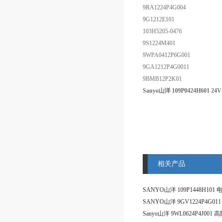
9RA1224P4G004
9G1212E101
103H5205-0476
9S1224M401
9WPA0412P6G001
9GA1212P4G0011
9BMB12P2K01
Sanyo山洋 109P0424H601 2
相关产品
SANYO山洋 109P1448H10