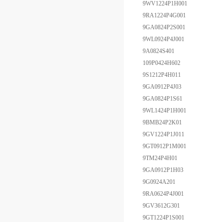
9WV1224P1H001
9RA1224P4G001
9GA0824P2S001
9WL0924P4J001
9A0824S401
109P0424H602
9S1212P4H011
9GA0912P4J03
9GA0824P1S61
9WL1424P1H001
9BMB24P2K01
9GV1224P1J011
9GT0912P1M001
9TM24P4H01
9GA0912P1H03
9G0924A201
9RA0624P4J001
9GV3612G301
9GT1224P1S001