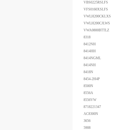
VBS0225RSLFS
VFS0160XSLFS
VWLH200CKLXS
VWLH200CJLWS
VWA0800BTTLZ
8318
8412NH
8414HH
8414NGML
8414NH
8418N
8454-2H4P
8500N
8556A
8556VW
8718221347
AC8300N
3656
5908