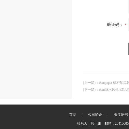
验证码：
(上一篇)
：
ebmpapst 机柜轴流风
(下一篇)
：
ebm防水风机 8214J/2
首页
|
公司简介
|
资质证书
联系人：韩小姐 邮箱：2641600