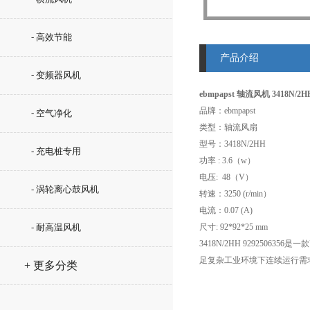
- 高效节能
产品介绍
- 变频器风机
ebmpapst 轴流风机 3418N/2HH
品牌：ebmpapst
- 空气净化
类型：轴流风扇
型号：3418N/2HH
- 充电桩专用
功率 : 3.6（w）
电压: 48（V）
- 涡轮离心鼓风机
转速：3250 (r/min）
电流：0.07 (A)
- 耐高温风机
尺寸: 92*92*25 mm
3418N/2HH 92925
足复杂工业环境下连续运行需求
+ 更多分类