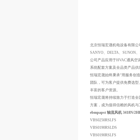
北京恒瑞宏晟机电设备有限公司，
SANYO、DELTA、SUNO
公司产品应用于HVAC通风
系统配套方案及全品类产品供
恒瑞宏晟始终秉承“用服务创
团队，可为客户提供免费选型
丰富的客户资源。
恒瑞宏晟将持续致力于打造全
方案，成为值得信赖的风机与
ebmpapst 轴流风机 3418N/2HH
VBS0250RSLFS
VBS0190RSLDS
VBS0190RSLFS