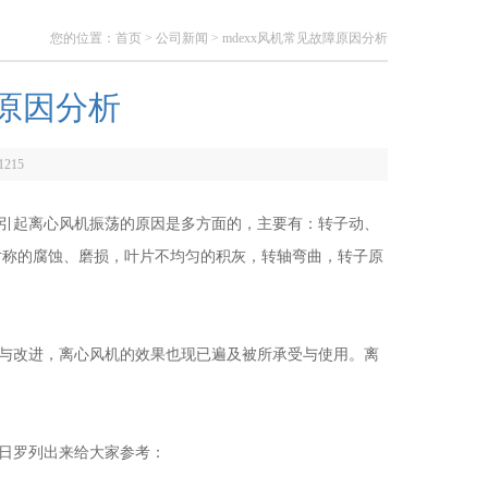
您的位置：
首页
>
公司新闻
> mdexx风机常见故障原因分析
障原因分析
1215
引起离心风机振荡的原因是多方面的，主要有：转子动、
对称的腐蚀、磨损，叶片不均匀的积灰，转轴弯曲，转子原
与改进，离心风机的效果也现已遍及被所承受与使用。离
日罗列出来给大家参考：