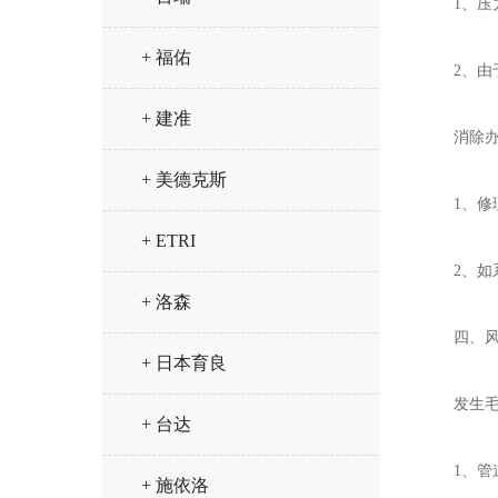
1、压力
+ 福佑
2、由于
+ 建准
消除办
+ 美德克斯
1、修理
+ ETRI
2、如系
+ 洛森
四、风
+ 日本育良
发生毛
+ 台达
1、管道
+ 施依洛