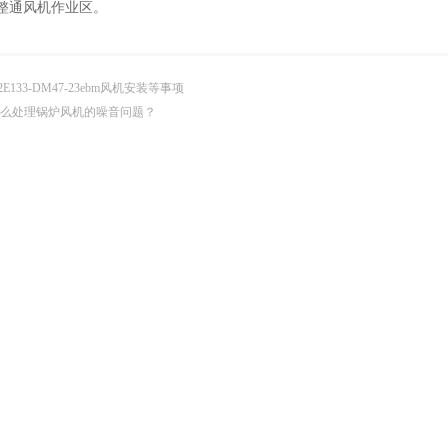
通风机作业区。
2E133-DM47-23ebm风机安装等事项
么处理锅炉风机的噪音问题？