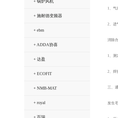
+ 锅炉风机
1、气体
+ 施耐德变频器
2、进气
+ ebm
消除办
+ ADDA协喜
1、测定
+ 达盈
2、焊接
+ ECOFIT
三、通风
+ NMB-MAT
+ royal
发生毛
+ 百瑞