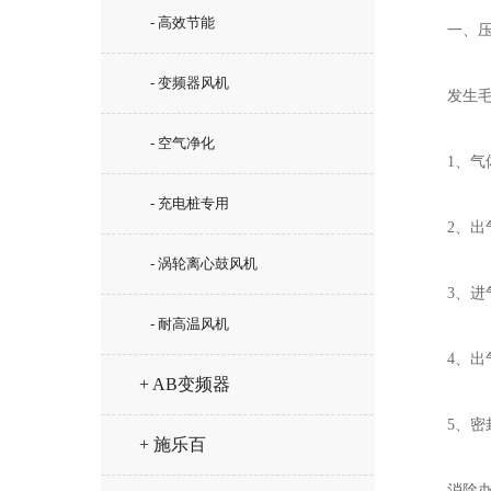
- 高效节能
一、压力
- 变频器风机
发生毛
- 空气净化
1、气体
- 充电桩专用
2、出气
- 涡轮离心鼓风机
3、进气
- 耐高温风机
4、出气
+ AB变频器
5、密封
+ 施乐百
消除办