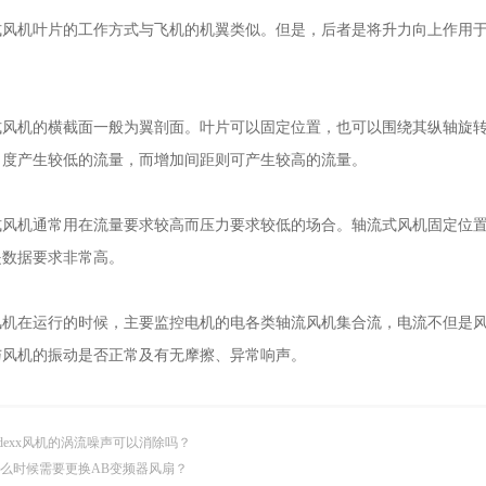
机叶片的工作方式与飞机的机翼类似。但是，后者是将升力向上作用于
。
机的横截面一般为翼剖面。叶片可以固定位置，也可以围绕其纵轴旋转
角度产生较低的流量，而增加间距则可产生较高的流量。
机通常用在流量要求较高而压力要求较低的场合。轴流式风机固定位置
是数据要求非常高。
在运行的时候，主要监控电机的电各类轴流风机集合流，电流不但是风
与风机的振动是否正常及有无摩擦、异常响声。
dexx风机的涡流噪声可以消除吗？
么时候需要更换AB变频器风扇？