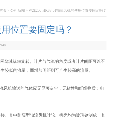
首页
>
公司新闻
> W2E200-HK38-01轴流风机的使用位置要固定吗？
机的使用位置要固定吗？
：
948
以围绕其纵轴旋转。叶片与气流的角度或者叶片间距可以不
产生较低的流量，而增加间距则可产生较高的流量。
求轴流风机输送的气体应无显著灰尘，无粘性和纤维物质；电
接。其中防腐型轴流风机叶轮、机壳均为玻璃钢制成，其