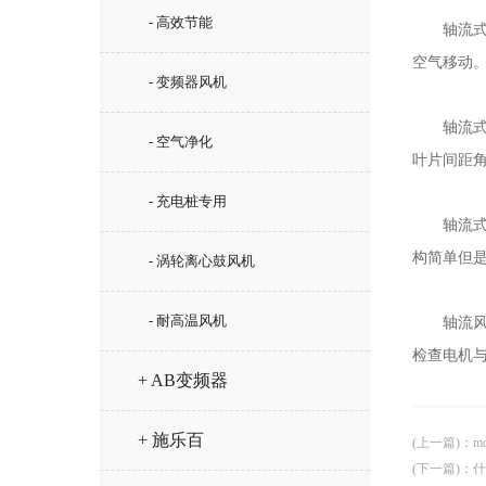
- 高效节能
轴流式风
空气移动
- 变频器风机
轴流式风
- 空气净化
叶片间距
- 充电桩专用
轴流式风
构简单但
- 涡轮离心鼓风机
- 耐高温风机
轴流风机
检查电机
+ AB变频器
+ 施乐百
(上一篇)
：
m
(下一篇)
：
什