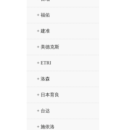
+ 福佑
+ 建准
+ 美德克斯
+ ETRI
+ 洛森
+ 日本育良
+ 台达
+ 施依洛